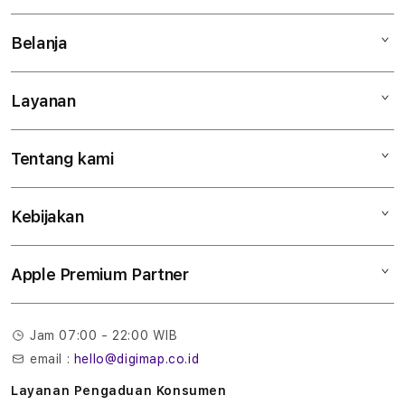
Belanja
Layanan
Mac
iPad
Tentang kami
Digimap Open Studio
iPhone
Metode pembayaran
Watch
Kebijakan
Hubungi kami
Tukar tambah
Musik
Lokasi gerai
Kebijakan garansi
Aksesoris
Apple Premium Partner
Syarat & Ketentuan
Tentang Digimap
Lokasi servis center
Pengiriman
Tentang MAP
Pembatalan transaksi
Jam 07:00 - 22:00 WIB
Privasi
email :
hello@digimap.co.id
Edukasi & Perusahaan
Layanan Pengaduan Konsumen