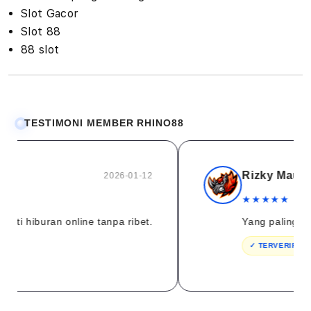
Slot Gacor
Slot 88
88 slot
TESTIMONI MEMBER RHINO88
Rizky Maulan
2026-01-12
★
★
★
★
★
i hiburan online tanpa ribet.
Yang paling saya
✓ TERVERIFIKASI