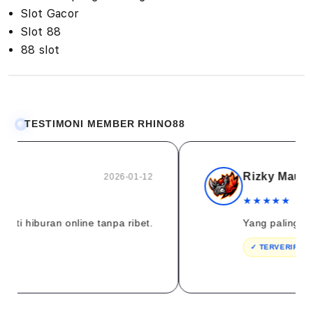
Slot Gacor
Slot 88
88 slot
TESTIMONI MEMBER RHINO88
Rizky Maulan
2026-01-12
★
★
★
★
★
 hiburan online tanpa ribet.
Yang paling saya
✓ TERVERIFIKASI