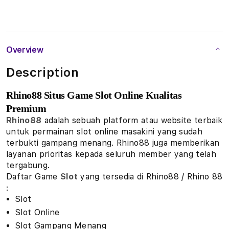
g
T
e
Overview
r
Description
b
Rhino88 Situs Game Slot Online Kualitas
a
Premium
Rhino88
adalah sebuah platform atau website terbaik
i
untuk permainan slot online masakini yang sudah
k
terbukti gampang menang. Rhino88 juga memberikan
layanan prioritas kepada seluruh member yang telah
2
tergabung.
Daftar Game
Slot
yang tersedia di Rhino88 / Rhino 88
0
:
Slot
2
Slot Online
6
Slot Gampang Menang