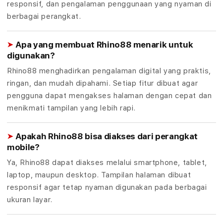
M
responsif, dan pengalaman penggunaan yang nyaman di
berbagai perangkat.
S
l
Apa yang membuat Rhino88 menarik untuk
digunakan?
o
Rhino88 menghadirkan pengalaman digital yang praktis,
t
ringan, dan mudah dipahami. Setiap fitur dibuat agar
pengguna dapat mengakses halaman dengan cepat dan
O
menikmati tampilan yang lebih rapi.
n
Apakah Rhino88 bisa diakses dari perangkat
l
mobile?
i
Ya, Rhino88 dapat diakses melalui smartphone, tablet,
laptop, maupun desktop. Tampilan halaman dibuat
n
responsif agar tetap nyaman digunakan pada berbagai
e
ukuran layar.
G