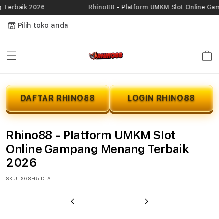
Skip to
 Terbaik 2026
Rhino88 - Platform UMKM Slot Online Ga
content
Pilih toko anda
Keranja
R
h
DAFTAR RHINO88
LOGIN RHINO88
i
Rhino88 - Platform UMKM Slot
n
Online Gampang Menang Terbaik
o
2026
8
SKU:
SG8H5ID-A
8
Previous
Next
-