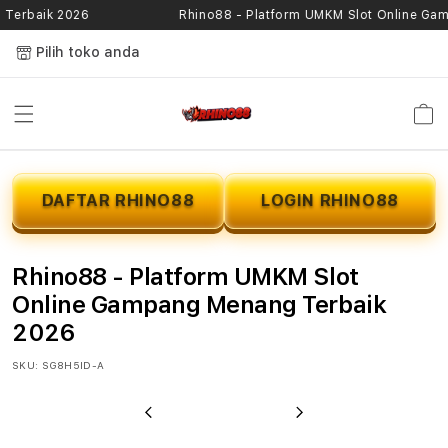
Skip to
 Terbaik 2026
Rhino88 - Platform UMKM Slot Online Ga
content
Pilih toko anda
Keranja
R
h
DAFTAR RHINO88
LOGIN RHINO88
i
Rhino88 - Platform UMKM Slot
n
Online Gampang Menang Terbaik
o
2026
8
SKU:
SG8H5ID-A
8
Previous
Next
-