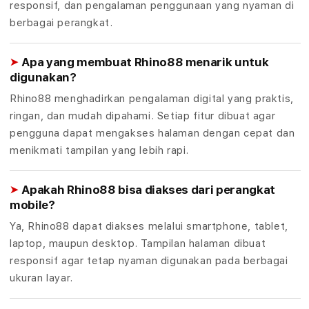
M
responsif, dan pengalaman penggunaan yang nyaman di
berbagai perangkat.
S
l
Apa yang membuat Rhino88 menarik untuk
digunakan?
o
Rhino88 menghadirkan pengalaman digital yang praktis,
t
ringan, dan mudah dipahami. Setiap fitur dibuat agar
pengguna dapat mengakses halaman dengan cepat dan
O
menikmati tampilan yang lebih rapi.
n
Apakah Rhino88 bisa diakses dari perangkat
l
mobile?
i
Ya, Rhino88 dapat diakses melalui smartphone, tablet,
laptop, maupun desktop. Tampilan halaman dibuat
n
responsif agar tetap nyaman digunakan pada berbagai
e
ukuran layar.
G