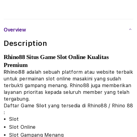
g
T
e
Overview
r
Description
b
Rhino88 Situs Game Slot Online Kualitas
a
Premium
Rhino88
adalah sebuah platform atau website terbaik
i
untuk permainan slot online masakini yang sudah
k
terbukti gampang menang. Rhino88 juga memberikan
layanan prioritas kepada seluruh member yang telah
2
tergabung.
Daftar Game
Slot
yang tersedia di Rhino88 / Rhino 88
0
:
Slot
2
Slot Online
6
Slot Gampang Menang