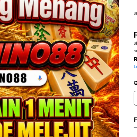
S
S
o
R
L
Q