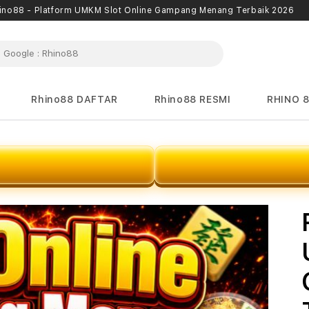
latform UMKM Slot Online Gampang Menang Terbaik 2026
Rhino88 DAFTAR
Rhino88 RESMI
RHINO 