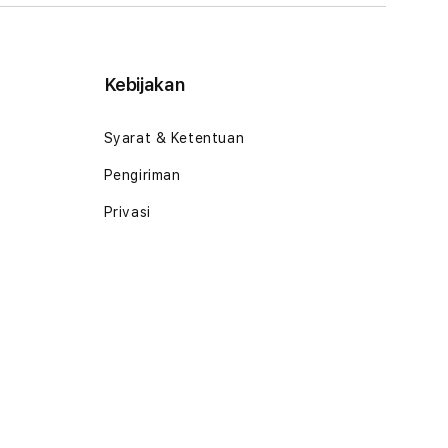
Kebijakan
Syarat & Ketentuan
Pengiriman
Privasi