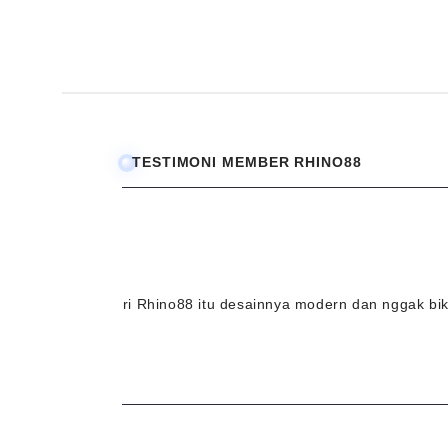
a
n
g
TESTIMONI MEMBER RHINO88
T
e
r
 dari Rhino88 itu desainnya modern dan nggak bikin bingung. Di
b
a