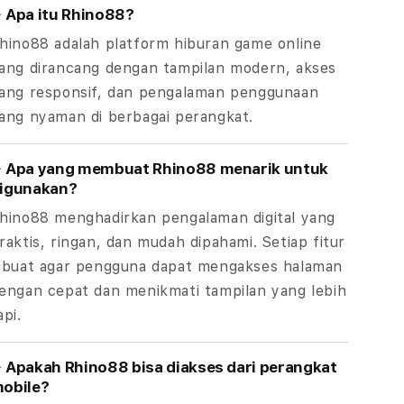
Gampang
Gampang
Apa itu Rhino88?
Menang
Menang
hino88 adalah platform hiburan game online
Terbaik
Terbaik
2026
2026
ang dirancang dengan tampilan modern, akses
ang responsif, dan pengalaman penggunaan
ang nyaman di berbagai perangkat.
Apa yang membuat Rhino88 menarik untuk
igunakan?
hino88 menghadirkan pengalaman digital yang
raktis, ringan, dan mudah dipahami. Setiap fitur
ibuat agar pengguna dapat mengakses halaman
engan cepat dan menikmati tampilan yang lebih
api.
Apakah Rhino88 bisa diakses dari perangkat
obile?