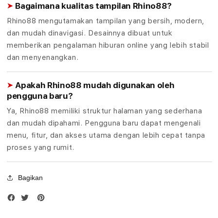
Bagaimana kualitas tampilan Rhino88?
a
Rhino88 mengutamakan tampilan yang bersih, modern,
m
dan mudah dinavigasi. Desainnya dibuat untuk
memberikan pengalaman hiburan online yang lebih stabil
p
dan menyenangkan.
a
Apakah Rhino88 mudah digunakan oleh
n
pengguna baru?
g
Ya, Rhino88 memiliki struktur halaman yang sederhana
dan mudah dipahami. Pengguna baru dapat mengenali
M
menu, fitur, dan akses utama dengan lebih cepat tanpa
e
proses yang rumit.
n
Bagikan
a
n