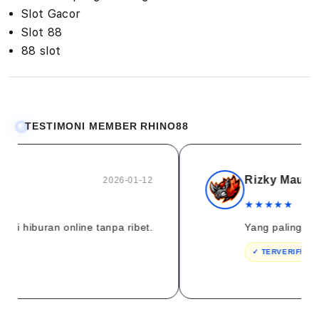
Slot Gacor
Slot 88
88 slot
TESTIMONI MEMBER RHINO88
Rizky Maulan
2026-01-12
★
★
★
★
★
 hiburan online tanpa ribet.
Yang paling saya
✓ TERVERIFIKASI