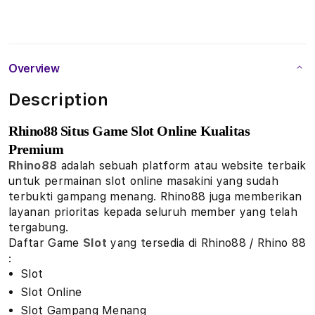
g
T
e
Overview
r
Description
b
Rhino88 Situs Game Slot Online Kualitas
a
Premium
Rhino88
adalah sebuah platform atau website terbaik
i
untuk permainan slot online masakini yang sudah
k
terbukti gampang menang. Rhino88 juga memberikan
layanan prioritas kepada seluruh member yang telah
2
tergabung.
Daftar Game
Slot
yang tersedia di Rhino88 / Rhino 88
0
:
Slot
2
Slot Online
6
Slot Gampang Menang