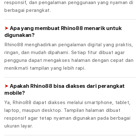
M
responsif, dan pengalaman penggunaan yang nyaman di
berbagai perangkat.
S
l
Apa yang membuat Rhino88 menarik untuk
digunakan?
o
Rhino88 menghadirkan pengalaman digital yang praktis,
t
ringan, dan mudah dipahami. Setiap fitur dibuat agar
pengguna dapat mengakses halaman dengan cepat dan
O
menikmati tampilan yang lebih rapi.
n
Apakah Rhino88 bisa diakses dari perangkat
l
mobile?
i
Ya, Rhino88 dapat diakses melalui smartphone, tablet,
laptop, maupun desktop. Tampilan halaman dibuat
n
responsif agar tetap nyaman digunakan pada berbagai
e
ukuran layar.
G