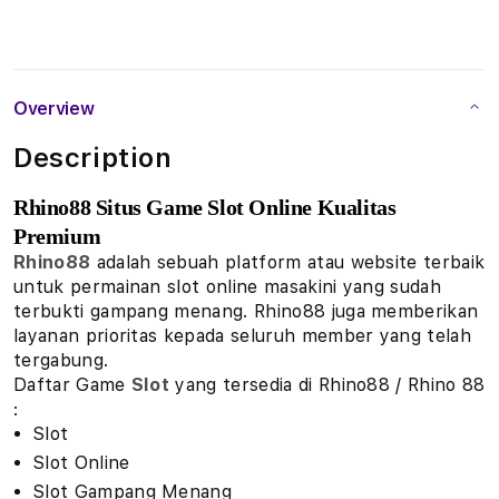
g
T
e
Overview
r
Description
b
Rhino88 Situs Game Slot Online Kualitas
a
Premium
Rhino88
adalah sebuah platform atau website terbaik
i
untuk permainan slot online masakini yang sudah
k
terbukti gampang menang. Rhino88 juga memberikan
layanan prioritas kepada seluruh member yang telah
2
tergabung.
Daftar Game
Slot
yang tersedia di Rhino88 / Rhino 88
0
:
Slot
2
Slot Online
6
Slot Gampang Menang