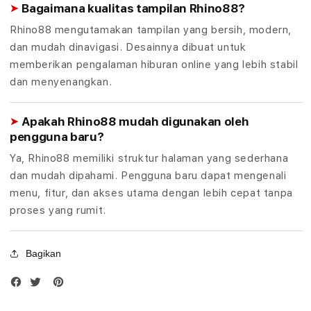
Bagaimana kualitas tampilan Rhino88?
a
Rhino88 mengutamakan tampilan yang bersih, modern,
m
dan mudah dinavigasi. Desainnya dibuat untuk
memberikan pengalaman hiburan online yang lebih stabil
p
dan menyenangkan.
a
Apakah Rhino88 mudah digunakan oleh
n
pengguna baru?
g
Ya, Rhino88 memiliki struktur halaman yang sederhana
dan mudah dipahami. Pengguna baru dapat mengenali
M
menu, fitur, dan akses utama dengan lebih cepat tanpa
e
proses yang rumit.
n
Bagikan
a
n