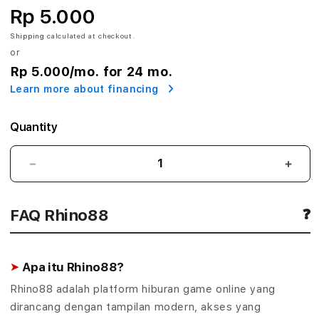
Rp 5.000
P
Shipping
calculated at checkout.
l
or
Rp 5.000
/mo. for 24 mo.
a
Learn more about financing
t
Quantity
f
o
Rhino88
Rhin
r
-
-
Platform
Plat
m
FAQ Rhino88
UMKM
UMK
Slot
Slot
U
Online
Onlin
Gampang
Gam
Apa itu Rhino88?
M
Menang
Mena
Terbaik
Terba
Rhino88 adalah platform hiburan game online yang
K
2026
2026
dirancang dengan tampilan modern, akses yang