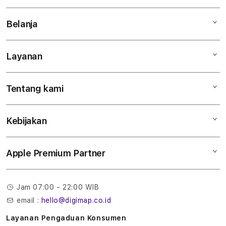
Belanja
Layanan
Mac
iPad
Tentang kami
Digimap Open Studio
iPhone
Metode pembayaran
Watch
Kebijakan
Hubungi kami
Tukar tambah
Musik
Lokasi gerai
Kebijakan garansi
Aksesoris
Apple Premium Partner
Syarat & Ketentuan
Tentang Digimap
Lokasi servis center
Pengiriman
Tentang MAP
Pembatalan transaksi
Jam 07:00 - 22:00 WIB
Privasi
email :
hello@digimap.co.id
Edukasi & Perusahaan
Layanan Pengaduan Konsumen