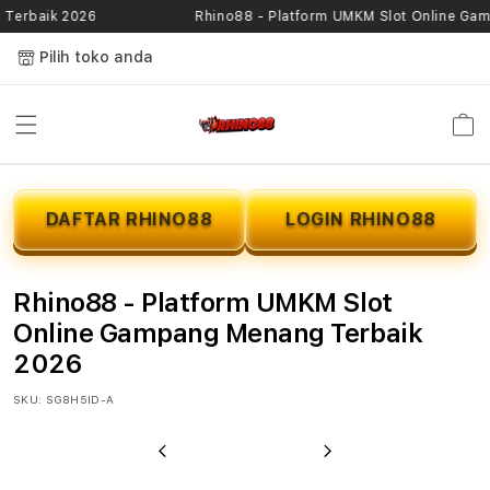
Skip to
Terbaik 2026
Rhino88 - Platform UMKM Slot Online Ga
content
Pilih toko anda
Keranja
R
h
DAFTAR RHINO88
LOGIN RHINO88
i
Rhino88 - Platform UMKM Slot
n
Online Gampang Menang Terbaik
o
2026
8
SKU:
SG8H5ID-A
8
Previous
Next
-