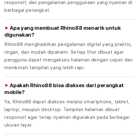
M
responsif, dan pengalaman penggunaan yang nyaman di
berbagai perangkat.
S
l
Apa yang membuat Rhino88 menarik untuk
digunakan?
o
Rhino88 menghadirkan pengalaman digital yang praktis,
t
ringan, dan mudah dipahami. Setiap fitur dibuat agar
pengguna dapat mengakses halaman dengan cepat dan
O
menikmati tampilan yang lebih rapi.
n
Apakah Rhino88 bisa diakses dari perangkat
l
mobile?
i
Ya, Rhino88 dapat diakses melalui smartphone, tablet,
laptop, maupun desktop. Tampilan halaman dibuat
n
responsif agar tetap nyaman digunakan pada berbagai
e
ukuran layar.
G