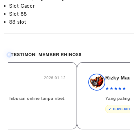
Slot Gacor
Slot 88
88 slot
TESTIMONI MEMBER RHINO88
Rizky Maulana
2026-01-12
★
★
★
★
★
 hiburan online tanpa ribet.
Yang paling saya
✓ TERVERIFIKASI