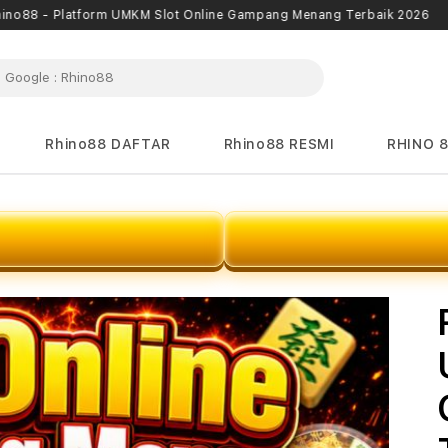
latform UMKM Slot Online Gampang Menang Terbaik 2026
Rhino88 DAFTAR
Rhino88 RESMI
RHINO 