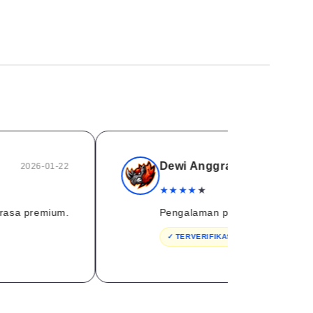
Dewi Anggraini
2
★
★
★
★
★
.
Pengalaman pakai Rhino88 cukup smooth. Hal
✓ TERVERIFIKASI