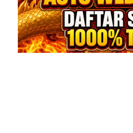
r
m
U
M
Buka
media
1
K
di
modal
M
S
l