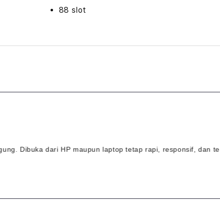
88 slot
2026-01-2
ari HP maupun laptop tetap rapi, responsif, dan terasa premium