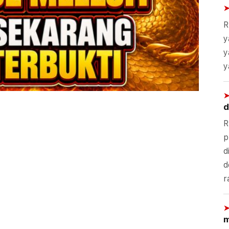
R
y
y
y
d
R
p
d
d
r
m