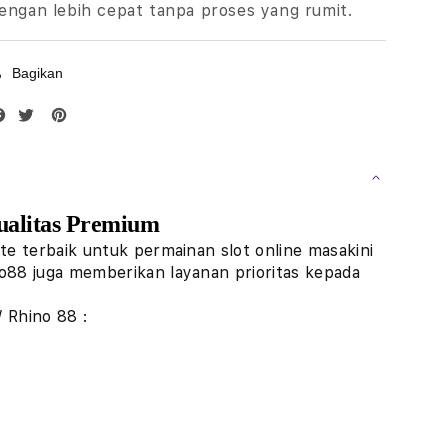
engan lebih cepat tanpa proses yang rumit.
Bagikan
ualitas Premium
e terbaik untuk permainan slot online masakini
88 juga memberikan layanan prioritas kepada
/ Rhino 88 :