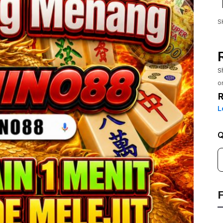
S
S
o
R
L
Q