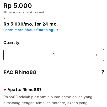
Rp 5.000
P
Shipping
calculated at checkout.
l
or
Rp 5.000
/mo. for 24 mo.
a
Learn more about financing
t
Quantity
f
o
Rhino88
Rhin
r
-
-
Platform
Plat
m
FAQ Rhino88
UMKM
UMK
Slot
Slot
U
Online
Onlin
Gampang
Gam
Apa itu Rhino88?
M
Menang
Mena
Terbaik
Terba
Rhino88 adalah platform hiburan game online yang
K
2026
2026
dirancang dengan tampilan modern, akses yang