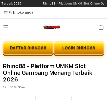
Skip to
 Terbaik 2026
Rhino88 - Platform UMKM Slot Online Ga
content
Pilih toko anda
Keranja
R
h
DAFTAR RHINO88
LOGIN RHINO88
i
Rhino88 - Platform UMKM Slot
n
Online Gampang Menang Terbaik
o
2026
8
SKU:
SG8H5ID-A
8
Previous
Next
-