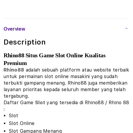
g
T
e
Overview
r
Description
b
Rhino88 Situs Game Slot Online Kualitas
a
Premium
Rhino88
adalah sebuah platform atau website terbaik
i
untuk permainan slot online masakini yang sudah
k
terbukti gampang menang. Rhino88 juga memberikan
layanan prioritas kepada seluruh member yang telah
2
tergabung.
Daftar Game
Slot
yang tersedia di Rhino88 / Rhino 88
0
:
Slot
2
Slot Online
6
Slot Gampang Menang