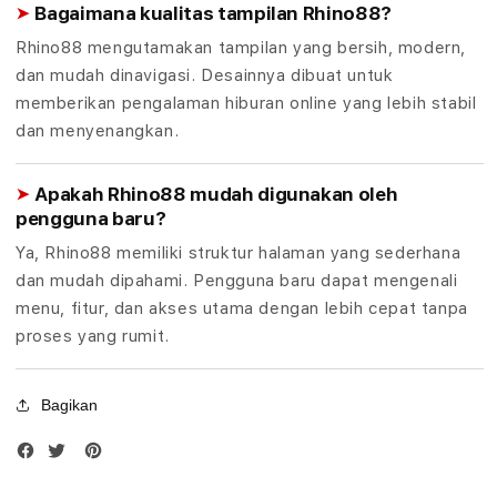
Bagaimana kualitas tampilan Rhino88?
a
Rhino88 mengutamakan tampilan yang bersih, modern,
m
dan mudah dinavigasi. Desainnya dibuat untuk
memberikan pengalaman hiburan online yang lebih stabil
p
dan menyenangkan.
a
Apakah Rhino88 mudah digunakan oleh
n
pengguna baru?
g
Ya, Rhino88 memiliki struktur halaman yang sederhana
dan mudah dipahami. Pengguna baru dapat mengenali
M
menu, fitur, dan akses utama dengan lebih cepat tanpa
e
proses yang rumit.
n
Bagikan
a
n