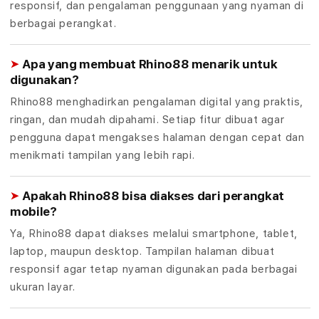
M
responsif, dan pengalaman penggunaan yang nyaman di
berbagai perangkat.
S
l
Apa yang membuat Rhino88 menarik untuk
digunakan?
o
Rhino88 menghadirkan pengalaman digital yang praktis,
t
ringan, dan mudah dipahami. Setiap fitur dibuat agar
pengguna dapat mengakses halaman dengan cepat dan
O
menikmati tampilan yang lebih rapi.
n
Apakah Rhino88 bisa diakses dari perangkat
l
mobile?
i
Ya, Rhino88 dapat diakses melalui smartphone, tablet,
laptop, maupun desktop. Tampilan halaman dibuat
n
responsif agar tetap nyaman digunakan pada berbagai
e
ukuran layar.
G