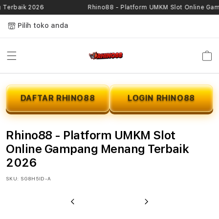
Skip to
 Terbaik 2026
Rhino88 - Platform UMKM Slot Online Ga
content
Pilih toko anda
Keranja
R
h
DAFTAR RHINO88
LOGIN RHINO88
i
Rhino88 - Platform UMKM Slot
n
Online Gampang Menang Terbaik
o
2026
8
SKU:
SG8H5ID-A
8
Previous
Next
-