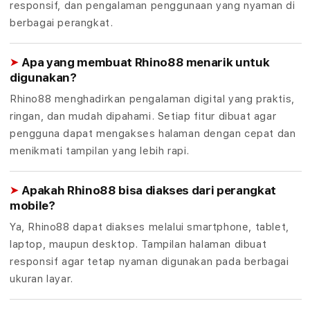
M
responsif, dan pengalaman penggunaan yang nyaman di
berbagai perangkat.
S
l
Apa yang membuat Rhino88 menarik untuk
digunakan?
o
Rhino88 menghadirkan pengalaman digital yang praktis,
t
ringan, dan mudah dipahami. Setiap fitur dibuat agar
pengguna dapat mengakses halaman dengan cepat dan
O
menikmati tampilan yang lebih rapi.
n
Apakah Rhino88 bisa diakses dari perangkat
l
mobile?
i
Ya, Rhino88 dapat diakses melalui smartphone, tablet,
laptop, maupun desktop. Tampilan halaman dibuat
n
responsif agar tetap nyaman digunakan pada berbagai
e
ukuran layar.
G