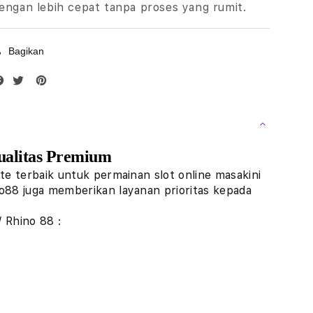
engan lebih cepat tanpa proses yang rumit.
Bagikan
ualitas Premium
e terbaik untuk permainan slot online masakini
88 juga memberikan layanan prioritas kepada
/ Rhino 88 :