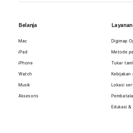
i
k
Belanja
Layanan
2
Mac
Digimap O
0
iPad
Metode p
2
iPhone
Tukar tam
Watch
Kebijakan 
6
Musik
Lokasi ser
Aksesoris
Pembatala
Edukasi &