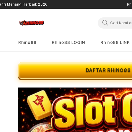
Skip to
Rhino88 - Platform UMKM Slot Online Gampa
content
Rhino88
Rhino88 LOGIN
Rhino88 LINK
R
h
DAFTAR RHINO88
i
Langsung
ke
informasi
n
produk
o