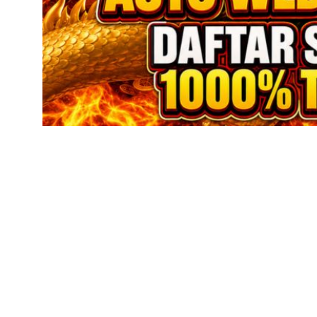
r
m
U
M
Buka
media
1
K
di
modal
M
S
l