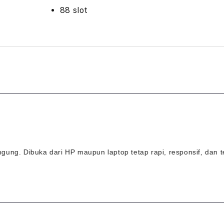
88 slot
2026-01-2
ari HP maupun laptop tetap rapi, responsif, dan terasa premium