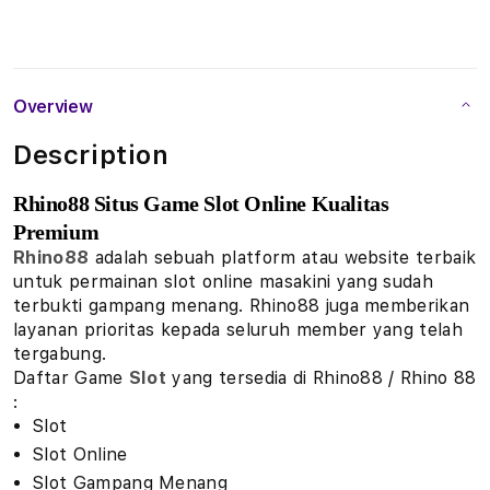
g
T
e
Overview
r
Description
b
Rhino88 Situs Game Slot Online Kualitas
a
Premium
Rhino88
adalah sebuah platform atau website terbaik
i
untuk permainan slot online masakini yang sudah
k
terbukti gampang menang. Rhino88 juga memberikan
layanan prioritas kepada seluruh member yang telah
2
tergabung.
Daftar Game
Slot
yang tersedia di Rhino88 / Rhino 88
0
:
Slot
2
Slot Online
6
Slot Gampang Menang