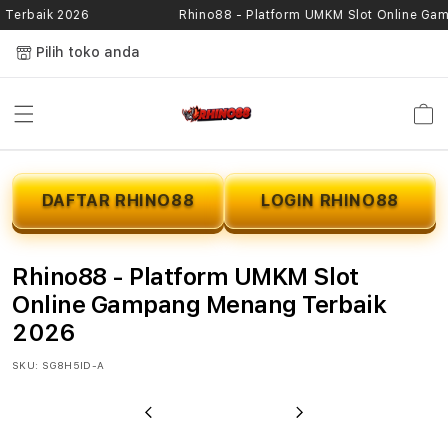
Skip to
 Terbaik 2026
Rhino88 - Platform UMKM Slot Online Ga
content
Pilih toko anda
Keranja
R
h
DAFTAR RHINO88
LOGIN RHINO88
i
Rhino88 - Platform UMKM Slot
n
Online Gampang Menang Terbaik
o
2026
8
SKU:
SG8H5ID-A
8
Previous
Next
-