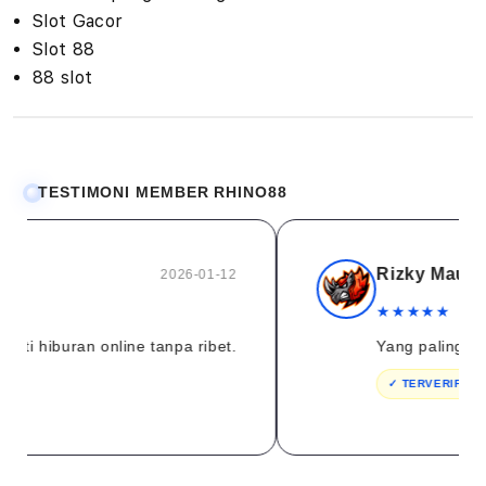
Slot Gacor
Slot 88
88 slot
TESTIMONI MEMBER RHINO88
Rizky Maulan
2026-01-12
★
★
★
★
★
i hiburan online tanpa ribet.
Yang paling say
✓ TERVERIFIKASI