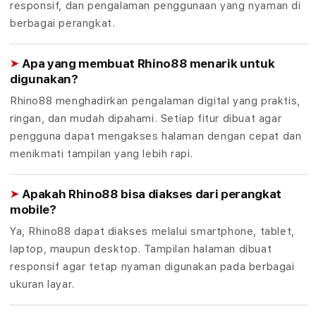
M
responsif, dan pengalaman penggunaan yang nyaman di
berbagai perangkat.
S
l
Apa yang membuat Rhino88 menarik untuk
digunakan?
o
Rhino88 menghadirkan pengalaman digital yang praktis,
t
ringan, dan mudah dipahami. Setiap fitur dibuat agar
pengguna dapat mengakses halaman dengan cepat dan
O
menikmati tampilan yang lebih rapi.
n
Apakah Rhino88 bisa diakses dari perangkat
l
mobile?
i
Ya, Rhino88 dapat diakses melalui smartphone, tablet,
laptop, maupun desktop. Tampilan halaman dibuat
n
responsif agar tetap nyaman digunakan pada berbagai
e
ukuran layar.
G