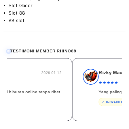
Slot Gacor
Slot 88
88 slot
TESTIMONI MEMBER RHINO88
Rizky Maulana
2026-01-12
★
★
★
★
★
 hiburan online tanpa ribet.
Yang paling saya
✓ TERVERIFIKASI