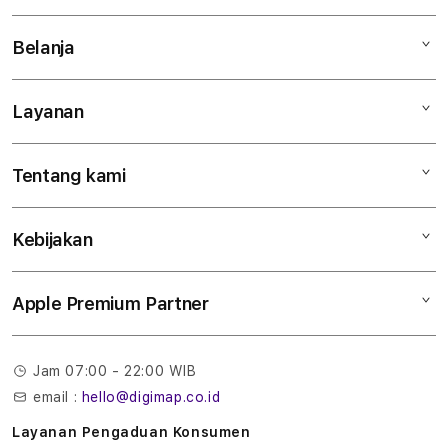
Belanja
Layanan
Mac
iPad
Tentang kami
Digimap Open Studio
iPhone
Metode pembayaran
Watch
Kebijakan
Hubungi kami
Tukar tambah
Musik
Lokasi gerai
Kebijakan garansi
Aksesoris
Apple Premium Partner
Syarat & Ketentuan
Tentang Digimap
Lokasi servis center
Pengiriman
Tentang MAP
Pembatalan transaksi
Jam 07:00 - 22:00 WIB
Privasi
email :
hello@digimap.co.id
Edukasi & Perusahaan
Layanan Pengaduan Konsumen