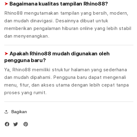
Bagaimana kualitas tampilan Rhino88?
a
Rhino88 mengutamakan tampilan yang bersih, modern,
m
dan mudah dinavigasi. Desainnya dibuat untuk
memberikan pengalaman hiburan online yang lebih stabil
p
dan menyenangkan.
a
Apakah Rhino88 mudah digunakan oleh
n
pengguna baru?
g
Ya, Rhino88 memiliki struktur halaman yang sederhana
dan mudah dipahami. Pengguna baru dapat mengenali
M
menu, fitur, dan akses utama dengan lebih cepat tanpa
e
proses yang rumit.
n
Bagikan
a
n