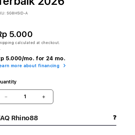
Terbaik 2026
KU:
SG8H5ID-A
Rp 5.000
hipping
calculated at checkout.
r
p 5.000
/mo. for 24 mo.
earn more about financing
uantity
Rhino88
Rhino88
-
-
Platform
Platform
FAQ Rhino88
UMKM
UMKM
Slot
Slot
Online
Online