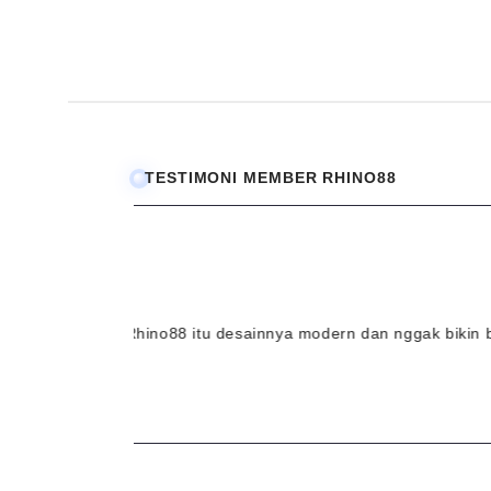
a
n
g
TESTIMONI MEMBER RHINO88
T
e
r
ri Rhino88 itu desainnya modern dan nggak bikin bingung. Dibuk
b
a