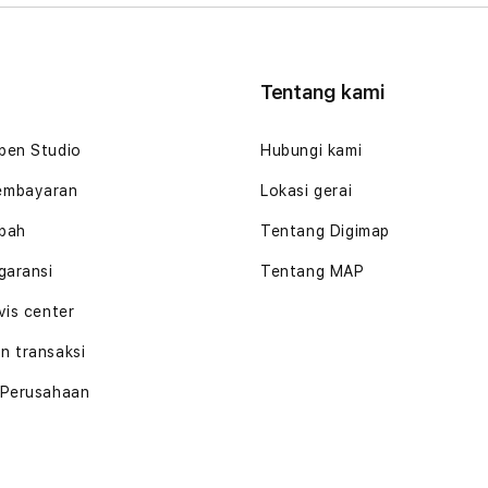
Tentang kami
pen Studio
Hubungi kami
embayaran
Lokasi gerai
bah
Tentang Digimap
garansi
Tentang MAP
vis center
n transaksi
 Perusahaan