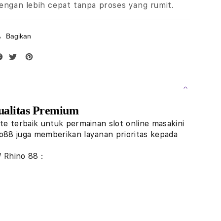
engan lebih cepat tanpa proses yang rumit.
Bagikan
ualitas Premium
e terbaik untuk permainan slot online masakini
88 juga memberikan layanan prioritas kepada
/ Rhino 88 :