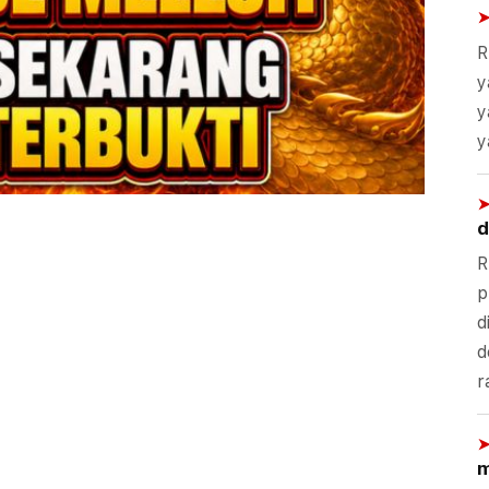
R
y
y
y
d
R
p
d
d
r
m