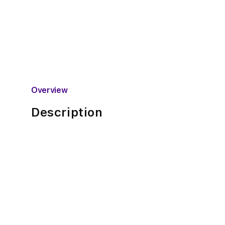
a
m
p
a
Overview
n
Description
g
M
e
n