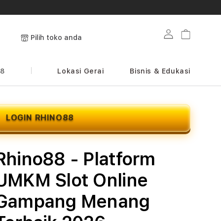
Login
Keranjang
Pilih toko anda
88
Lokasi Gerai
Bisnis & Edukasi
LOGIN RHINO88
Rhino88 - Platform
UMKM Slot Online
Gampang Menang