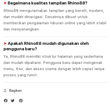
Bagaimana kualitas tampilan Rhino88?
a
Rhino88 mengutamakan tampilan yang bersih, modern,
m
dan mudah dinavigasi. Desainnya dibuat untuk
memberikan pengalaman hiburan online yang lebih stabil
p
dan menyenangkan.
a
Apakah Rhino88 mudah digunakan oleh
n
pengguna baru?
g
Ya, Rhino88 memiliki struktur halaman yang sederhana
dan mudah dipahami. Pengguna baru dapat mengenali
M
menu, fitur, dan akses utama dengan lebih cepat tanpa
e
proses yang rumit.
n
Bagikan
a
n