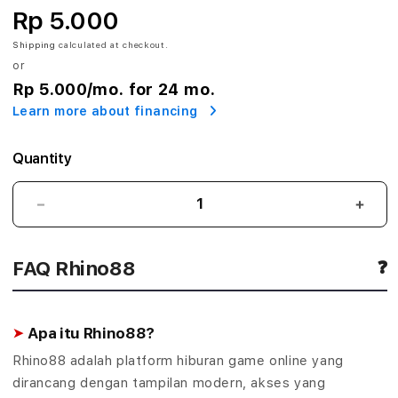
Rp 5.000
P
Shipping
calculated at checkout.
l
or
Rp 5.000
/mo. for 24 mo.
a
Learn more about financing
t
Quantity
f
o
Rhino88
Rhin
r
-
-
Platform
Plat
m
FAQ Rhino88
UMKM
UMK
Slot
Slot
U
Online
Onlin
Gampang
Gam
Apa itu Rhino88?
M
Menang
Mena
Terbaik
Terba
Rhino88 adalah platform hiburan game online yang
K
2026
2026
dirancang dengan tampilan modern, akses yang