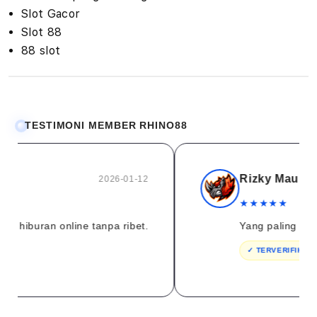
Slot Gacor
Slot 88
88 slot
TESTIMONI MEMBER RHINO88
Rizky Maulana
2026-01-12
★
★
★
★
★
 hiburan online tanpa ribet.
Yang paling saya 
✓ TERVERIFIKASI