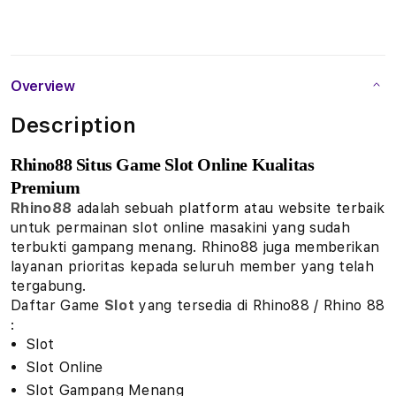
g
T
e
Overview
r
Description
b
Rhino88 Situs Game Slot Online Kualitas
a
Premium
Rhino88
adalah sebuah platform atau website terbaik
i
untuk permainan slot online masakini yang sudah
k
terbukti gampang menang. Rhino88 juga memberikan
layanan prioritas kepada seluruh member yang telah
2
tergabung.
Daftar Game
Slot
yang tersedia di Rhino88 / Rhino 88
0
:
Slot
2
Slot Online
6
Slot Gampang Menang