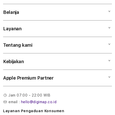
Belanja
Layanan
Mac
iPad
Tentang kami
Digimap Open Studio
iPhone
Metode pembayaran
Watch
Kebijakan
Hubungi kami
Tukar tambah
Musik
Lokasi gerai
Kebijakan garansi
Aksesoris
Apple Premium Partner
Syarat & Ketentuan
Tentang Digimap
Lokasi servis center
Pengiriman
Tentang MAP
Pembatalan transaksi
Jam 07:00 - 22:00 WIB
Privasi
email :
hello@digimap.co.id
Edukasi & Perusahaan
Layanan Pengaduan Konsumen