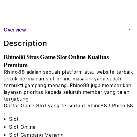
g
T
e
Overview
r
Description
b
Rhino88 Situs Game Slot Online Kualitas
a
Premium
Rhino88
adalah sebuah platform atau website terbaik
i
untuk permainan slot online masakini yang sudah
k
terbukti gampang menang. Rhino88 juga memberikan
layanan prioritas kepada seluruh member yang telah
2
tergabung.
Daftar Game
Slot
yang tersedia di Rhino88 / Rhino 88
0
:
Slot
2
Slot Online
6
Slot Gampang Menang