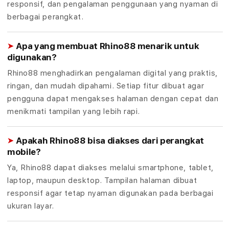
M
responsif, dan pengalaman penggunaan yang nyaman di
berbagai perangkat.
S
l
Apa yang membuat Rhino88 menarik untuk
digunakan?
o
Rhino88 menghadirkan pengalaman digital yang praktis,
t
ringan, dan mudah dipahami. Setiap fitur dibuat agar
pengguna dapat mengakses halaman dengan cepat dan
O
menikmati tampilan yang lebih rapi.
n
Apakah Rhino88 bisa diakses dari perangkat
l
mobile?
i
Ya, Rhino88 dapat diakses melalui smartphone, tablet,
laptop, maupun desktop. Tampilan halaman dibuat
n
responsif agar tetap nyaman digunakan pada berbagai
e
ukuran layar.
G