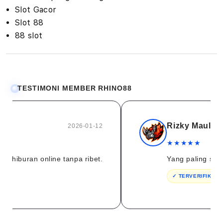
Slot Gacor
Slot 88
88 slot
TESTIMONI MEMBER RHINO88
Rizky Maulana
2026-01-12
★
★
★
★
★
hiburan online tanpa ribet.
Yang paling saya 
✓ TERVERIFIKASI