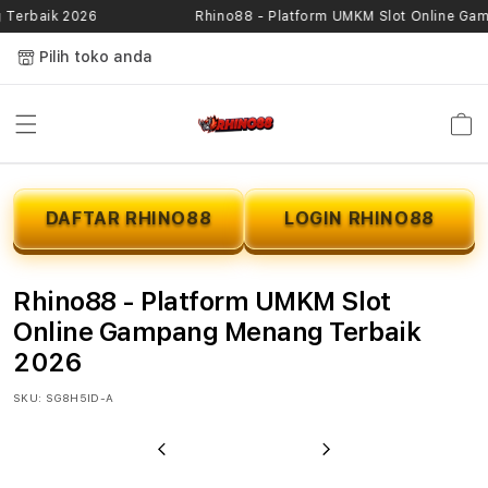
Skip to
 Terbaik 2026
Rhino88 - Platform UMKM Slot Online Ga
content
Pilih toko anda
Keranja
R
h
DAFTAR RHINO88
LOGIN RHINO88
i
Rhino88 - Platform UMKM Slot
n
Online Gampang Menang Terbaik
o
2026
8
SKU:
SG8H5ID-A
8
Previous
Next
-