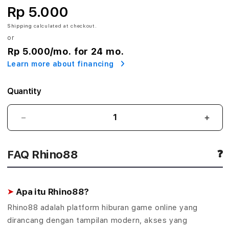
Rp 5.000
P
Shipping
calculated at checkout.
l
or
Rp 5.000
/mo. for 24 mo.
a
Learn more about financing
t
Quantity
f
o
Rhino88
Rhin
r
-
-
Platform
Plat
m
FAQ Rhino88
UMKM
UMK
Slot
Slot
U
Online
Onlin
Gampang
Gam
Apa itu Rhino88?
M
Menang
Mena
Terbaik
Terba
Rhino88 adalah platform hiburan game online yang
K
2026
2026
dirancang dengan tampilan modern, akses yang