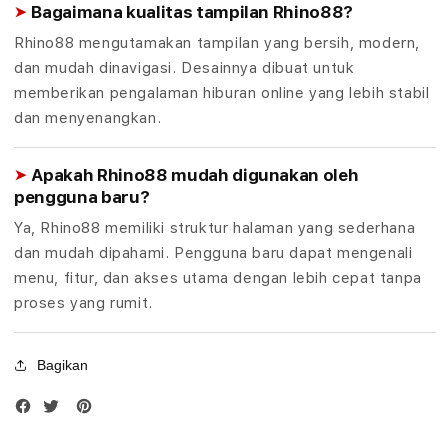
Bagaimana kualitas tampilan Rhino88?
a
Rhino88 mengutamakan tampilan yang bersih, modern,
m
dan mudah dinavigasi. Desainnya dibuat untuk
memberikan pengalaman hiburan online yang lebih stabil
p
dan menyenangkan.
a
Apakah Rhino88 mudah digunakan oleh
n
pengguna baru?
g
Ya, Rhino88 memiliki struktur halaman yang sederhana
dan mudah dipahami. Pengguna baru dapat mengenali
M
menu, fitur, dan akses utama dengan lebih cepat tanpa
e
proses yang rumit.
n
Bagikan
a
n