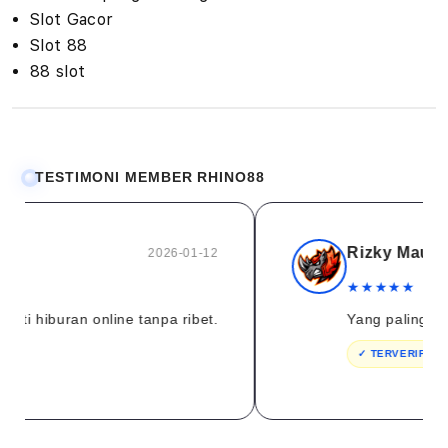
Slot Gacor
Slot 88
88 slot
TESTIMONI MEMBER RHINO88
Rizky Maulan
2026-01-12
★
★
★
★
★
i hiburan online tanpa ribet.
Yang paling say
✓ TERVERIFIKASI