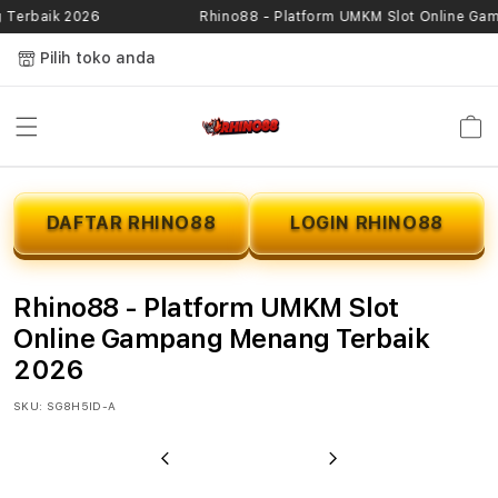
Skip to
 Terbaik 2026
Rhino88 - Platform UMKM Slot Online Ga
content
Pilih toko anda
Keranja
R
h
DAFTAR RHINO88
LOGIN RHINO88
i
Rhino88 - Platform UMKM Slot
n
Online Gampang Menang Terbaik
o
2026
8
SKU:
SG8H5ID-A
8
Previous
Next
-