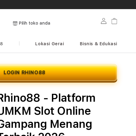
Login
Keranjang
Pilih toko anda
88
Lokasi Gerai
Bisnis & Edukasi
LOGIN RHINO88
Rhino88 - Platform
UMKM Slot Online
Gampang Menang