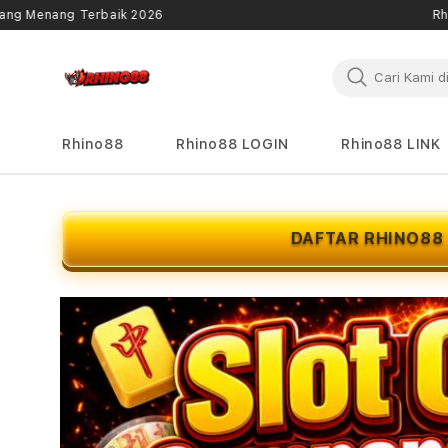
Skip to
g Terbaik 2026
Rhino88 - P
content
Rhino88
Rhino88 LOGIN
Rhino88 LINK
R
h
DAFTAR RHINO88
i
Langsung
ke
informasi
n
produk
o