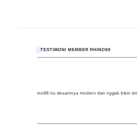
a
n
g
TESTIMONI MEMBER RHINO88
T
e
r
 Rhino88 itu desainnya modern dan nggak bikin bingung. Dibuka 
b
a