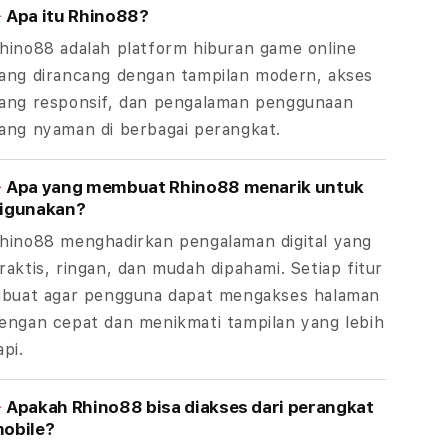
Gampang
Gampang
Apa itu Rhino88?
Menang
Menang
hino88 adalah platform hiburan game online
Terbaik
Terbaik
2026
2026
ang dirancang dengan tampilan modern, akses
ang responsif, dan pengalaman penggunaan
ang nyaman di berbagai perangkat.
Apa yang membuat Rhino88 menarik untuk
igunakan?
hino88 menghadirkan pengalaman digital yang
raktis, ringan, dan mudah dipahami. Setiap fitur
ibuat agar pengguna dapat mengakses halaman
engan cepat dan menikmati tampilan yang lebih
api.
Apakah Rhino88 bisa diakses dari perangkat
obile?