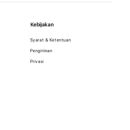
Kebijakan
Syarat & Ketentuan
Pengiriman
Privasi