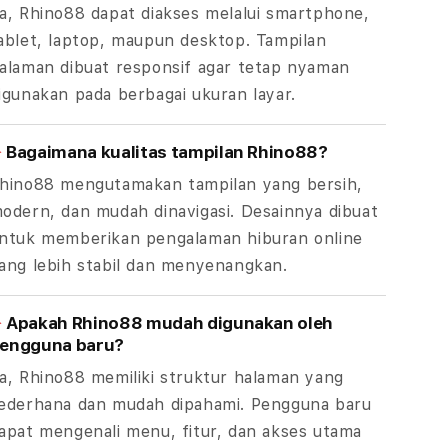
a, Rhino88 dapat diakses melalui smartphone,
ablet, laptop, maupun desktop. Tampilan
alaman dibuat responsif agar tetap nyaman
igunakan pada berbagai ukuran layar.
Bagaimana kualitas tampilan Rhino88?
hino88 mengutamakan tampilan yang bersih,
odern, dan mudah dinavigasi. Desainnya dibuat
ntuk memberikan pengalaman hiburan online
ang lebih stabil dan menyenangkan.
Apakah Rhino88 mudah digunakan oleh
engguna baru?
a, Rhino88 memiliki struktur halaman yang
ederhana dan mudah dipahami. Pengguna baru
apat mengenali menu, fitur, dan akses utama