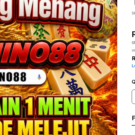
S
S
o
R
L
Q