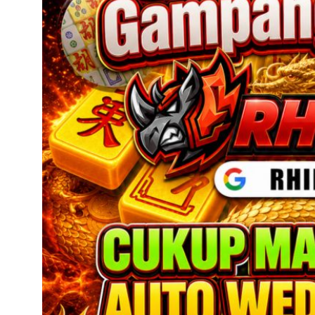
8
8
-
P
l
a
t
f
o