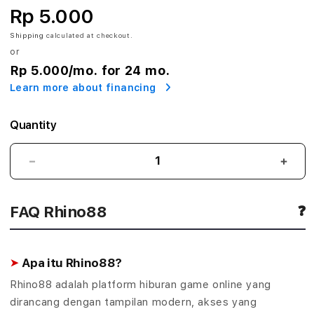
Rp 5.000
P
Shipping
calculated at checkout.
l
or
Rp 5.000
/mo. for 24 mo.
a
Learn more about financing
t
Quantity
f
o
Rhino88
Rhin
r
-
-
Platform
Plat
m
FAQ Rhino88
UMKM
UMK
Slot
Slot
U
Online
Onlin
Gampang
Gam
Apa itu Rhino88?
M
Menang
Mena
Terbaik
Terba
Rhino88 adalah platform hiburan game online yang
K
2026
2026
dirancang dengan tampilan modern, akses yang