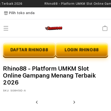
Skip to
 Terbaik 2026
Rhino88 - Platform UMKM Slot Online Ga
content
Pilih toko anda
Keranja
R
h
DAFTAR RHINO88
LOGIN RHINO88
i
Rhino88 - Platform UMKM Slot
n
Online Gampang Menang Terbaik
o
2026
8
SKU:
SG8H5ID-A
8
Previous
Next
-