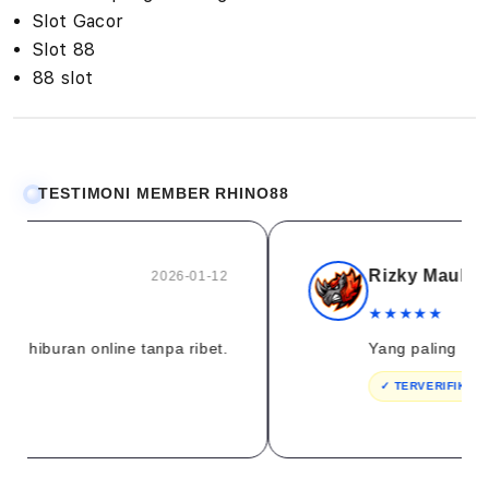
Slot Gacor
Slot 88
88 slot
TESTIMONI MEMBER RHINO88
Rizky Maulana
2026-01-12
★
★
★
★
★
hiburan online tanpa ribet.
Yang paling saya 
✓ TERVERIFIKASI