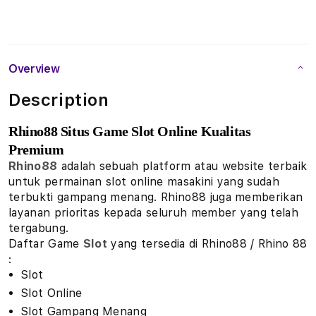
g
T
e
Overview
r
Description
b
Rhino88 Situs Game Slot Online Kualitas
a
Premium
Rhino88
adalah sebuah platform atau website terbaik
i
untuk permainan slot online masakini yang sudah
k
terbukti gampang menang. Rhino88 juga memberikan
layanan prioritas kepada seluruh member yang telah
2
tergabung.
Daftar Game
Slot
yang tersedia di Rhino88 / Rhino 88
0
:
Slot
2
Slot Online
6
Slot Gampang Menang