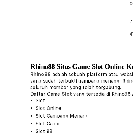
d
Rhino88 Situs Game Slot Online K
Rhino88
adalah sebuah platform atau websit
yang sudah terbukti gampang menang. Rhino
seluruh member yang telah tergabung.
Daftar Game
Slot
yang tersedia di Rhino88 
Slot
Slot Online
Slot Gampang Menang
Slot Gacor
Slot 88