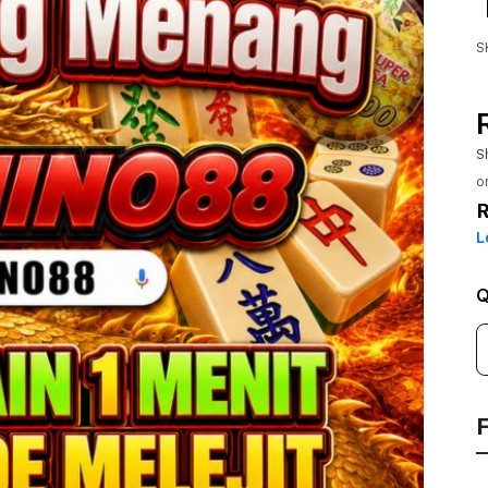
S
S
o
R
L
Q