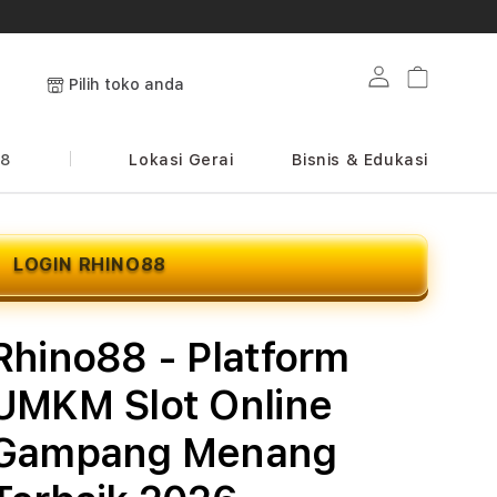
no88 - Platform UMKM Slot Online Gampang Menang Terbaik 2026
Login
Keranjang
Pilih toko anda
88
Lokasi Gerai
Bisnis & Edukasi
LOGIN RHINO88
Rhino88 - Platform
UMKM Slot Online
Gampang Menang