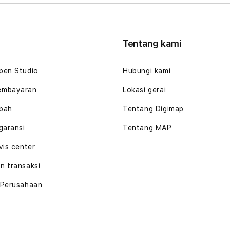
Tentang kami
pen Studio
Hubungi kami
embayaran
Lokasi gerai
bah
Tentang Digimap
garansi
Tentang MAP
vis center
n transaksi
 Perusahaan