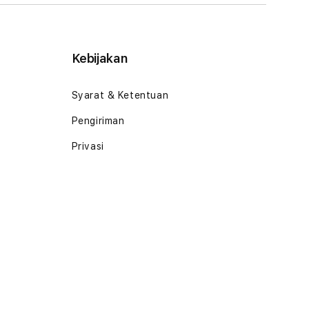
Kebijakan
Syarat & Ketentuan
Pengiriman
Privasi