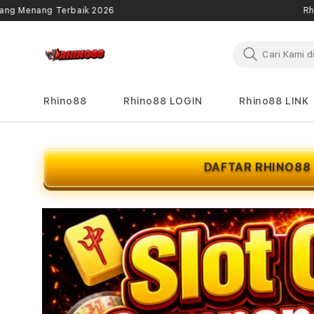
Skip to
Rhino88 - Platform UMKM Slot Online Gampa
content
Rhino88
Rhino88 LOGIN
Rhino88 LINK
R
h
DAFTAR RHINO88
i
Langsung
ke
informasi
n
produk
o