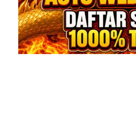
r
m
U
M
Buka
media
1
K
di
modal
M
S
l