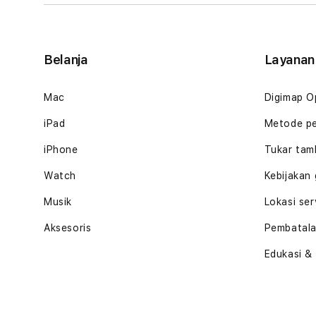
i
k
Belanja
Layanan
2
Mac
Digimap O
0
iPad
Metode p
2
iPhone
Tukar tam
Watch
Kebijakan 
6
Musik
Lokasi ser
Aksesoris
Pembatala
Edukasi &