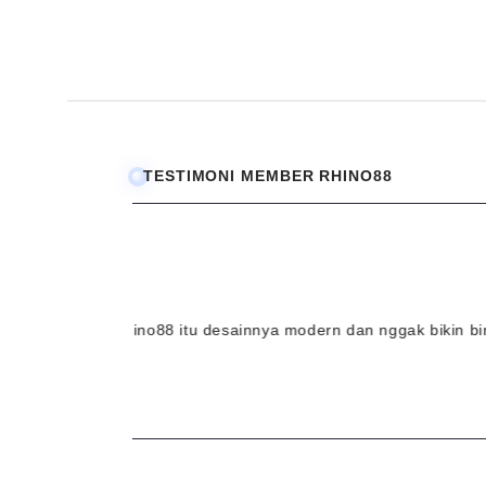
a
n
g
TESTIMONI MEMBER RHINO88
T
e
r
 Rhino88 itu desainnya modern dan nggak bikin bingung. Dibuka d
b
a