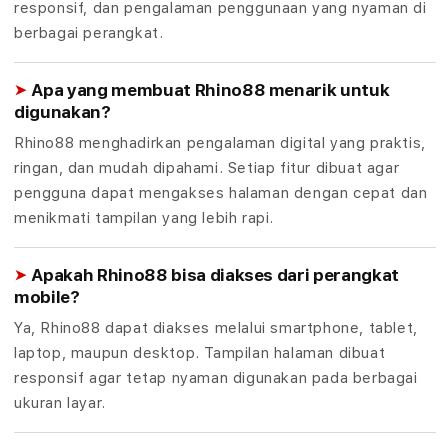
M
responsif, dan pengalaman penggunaan yang nyaman di
berbagai perangkat.
S
l
Apa yang membuat Rhino88 menarik untuk
digunakan?
o
Rhino88 menghadirkan pengalaman digital yang praktis,
t
ringan, dan mudah dipahami. Setiap fitur dibuat agar
pengguna dapat mengakses halaman dengan cepat dan
O
menikmati tampilan yang lebih rapi.
n
Apakah Rhino88 bisa diakses dari perangkat
l
mobile?
i
Ya, Rhino88 dapat diakses melalui smartphone, tablet,
laptop, maupun desktop. Tampilan halaman dibuat
n
responsif agar tetap nyaman digunakan pada berbagai
e
ukuran layar.
G