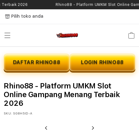
Skip to
 Terbaik 2026
Rhino88 - Platform UMKM Slot Online Ga
content
Pilih toko anda
Keranja
R
h
DAFTAR RHINO88
LOGIN RHINO88
i
Rhino88 - Platform UMKM Slot
n
Online Gampang Menang Terbaik
o
2026
8
SKU:
SG8H5ID-A
8
Previous
Next
-