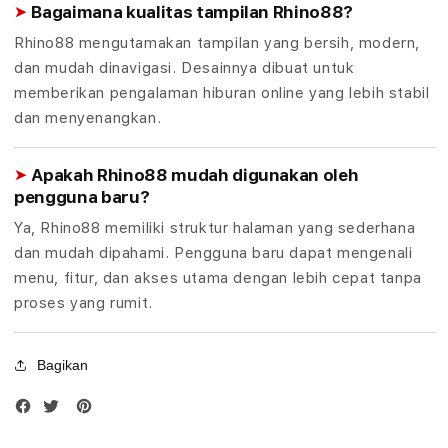
Bagaimana kualitas tampilan Rhino88?
a
Rhino88 mengutamakan tampilan yang bersih, modern,
m
dan mudah dinavigasi. Desainnya dibuat untuk
memberikan pengalaman hiburan online yang lebih stabil
p
dan menyenangkan.
a
Apakah Rhino88 mudah digunakan oleh
n
pengguna baru?
g
Ya, Rhino88 memiliki struktur halaman yang sederhana
dan mudah dipahami. Pengguna baru dapat mengenali
M
menu, fitur, dan akses utama dengan lebih cepat tanpa
e
proses yang rumit.
n
Bagikan
a
n