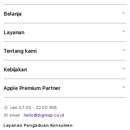
Belanja
Layanan
Mac
iPad
Tentang kami
Digimap Open Studio
iPhone
Metode pembayaran
Watch
Kebijakan
Hubungi kami
Tukar tambah
Musik
Lokasi gerai
Kebijakan garansi
Aksesoris
Apple Premium Partner
Syarat & Ketentuan
Tentang Digimap
Lokasi servis center
Pengiriman
Tentang MAP
Pembatalan transaksi
Jam 07:00 - 22:00 WIB
Privasi
email :
hello@digimap.co.id
Edukasi & Perusahaan
Layanan Pengaduan Konsumen