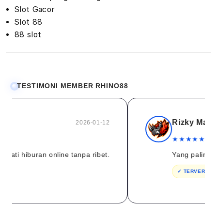
Slot Gacor
Slot 88
88 slot
TESTIMONI MEMBER RHINO88
Rizky Maula
2026-01-12
★
★
★
★
★
ti hiburan online tanpa ribet.
Yang paling sa
✓ TERVERIFIKAS