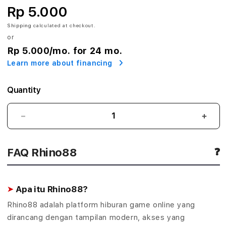
Rp 5.000
P
Shipping
calculated at checkout.
l
or
Rp 5.000
/mo. for 24 mo.
a
Learn more about financing
t
Quantity
f
o
Rhino88
Rhin
r
-
-
Platform
Plat
m
FAQ Rhino88
UMKM
UMK
Slot
Slot
U
Online
Onlin
Gampang
Gam
Apa itu Rhino88?
M
Menang
Mena
Terbaik
Terba
Rhino88 adalah platform hiburan game online yang
K
2026
2026
dirancang dengan tampilan modern, akses yang