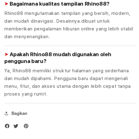
Bagaimana kualitas tampilan Rhino88?
a
Rhino88 mengutamakan tampilan yang bersih, modern,
m
dan mudah dinavigasi. Desainnya dibuat untuk
memberikan pengalaman hiburan online yang lebih stabil
p
dan menyenangkan.
a
Apakah Rhino88 mudah digunakan oleh
n
pengguna baru?
g
Ya, Rhino88 memiliki struktur halaman yang sederhana
dan mudah dipahami. Pengguna baru dapat mengenali
M
menu, fitur, dan akses utama dengan lebih cepat tanpa
e
proses yang rumit.
n
Bagikan
a
n