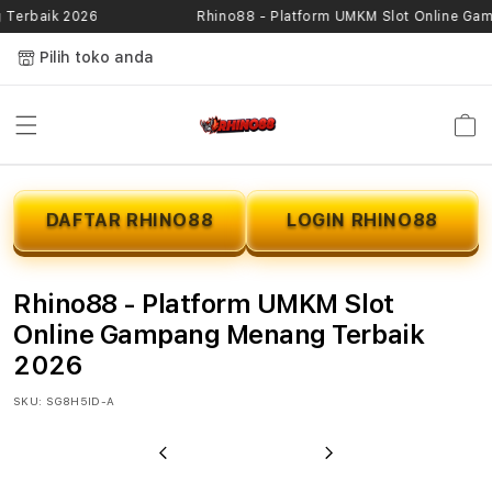
Skip to
 Terbaik 2026
Rhino88 - Platform UMKM Slot Online Ga
content
Pilih toko anda
Keranja
R
h
DAFTAR RHINO88
LOGIN RHINO88
i
Rhino88 - Platform UMKM Slot
n
Online Gampang Menang Terbaik
o
2026
8
SKU:
SG8H5ID-A
8
Previous
Next
-