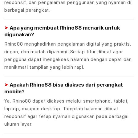
M
responsif, dan pengalaman penggunaan yang nyaman di
berbagai perangkat.
S
l
Apa yang membuat Rhino88 menarik untuk
digunakan?
o
Rhino88 menghadirkan pengalaman digital yang praktis,
t
ringan, dan mudah dipahami. Setiap fitur dibuat agar
pengguna dapat mengakses halaman dengan cepat dan
O
menikmati tampilan yang lebih rapi.
n
Apakah Rhino88 bisa diakses dari perangkat
l
mobile?
i
Ya, Rhino88 dapat diakses melalui smartphone, tablet,
laptop, maupun desktop. Tampilan halaman dibuat
n
responsif agar tetap nyaman digunakan pada berbagai
e
ukuran layar.
G