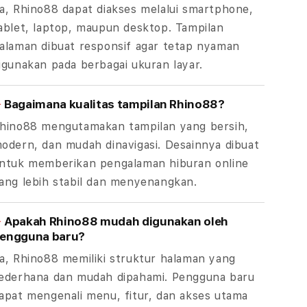
a, Rhino88 dapat diakses melalui smartphone,
ablet, laptop, maupun desktop. Tampilan
alaman dibuat responsif agar tetap nyaman
igunakan pada berbagai ukuran layar.
Bagaimana kualitas tampilan Rhino88?
hino88 mengutamakan tampilan yang bersih,
odern, dan mudah dinavigasi. Desainnya dibuat
ntuk memberikan pengalaman hiburan online
ang lebih stabil dan menyenangkan.
Apakah Rhino88 mudah digunakan oleh
engguna baru?
a, Rhino88 memiliki struktur halaman yang
ederhana dan mudah dipahami. Pengguna baru
apat mengenali menu, fitur, dan akses utama