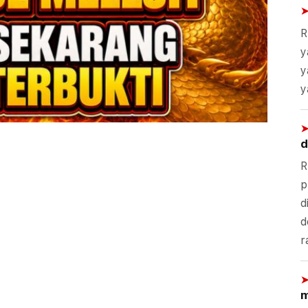
R
y
y
y
d
R
p
d
d
r
m