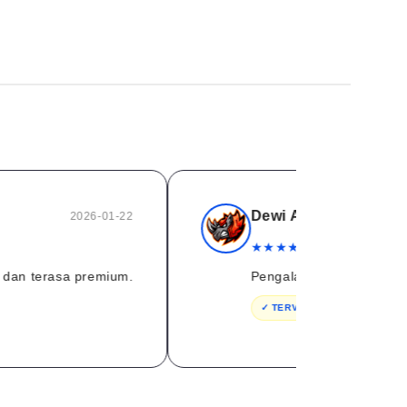
Dewi Anggraini
26-01-22
★
★
★
★
★
premium.
Pengalaman pakai Rhino88 cukup smoo
✓ TERVERIFIKASI