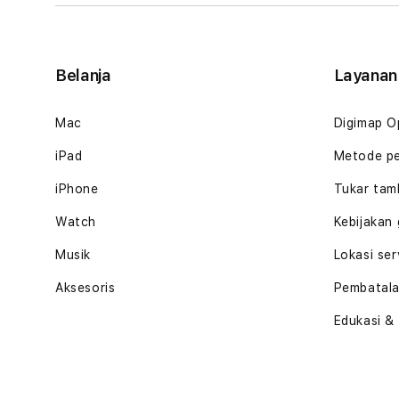
i
k
Belanja
Layanan
2
Mac
Digimap O
0
iPad
Metode p
2
iPhone
Tukar tam
Watch
Kebijakan 
6
Musik
Lokasi ser
Aksesoris
Pembatala
Edukasi &