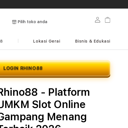
Login
Keranjang
Pilih toko anda
88
Lokasi Gerai
Bisnis & Edukasi
LOGIN RHINO88
Rhino88 - Platform
UMKM Slot Online
Gampang Menang