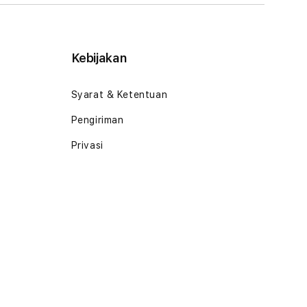
Kebijakan
Syarat & Ketentuan
Pengiriman
Privasi