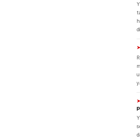
Y
t
h
d
R
m
u
y
p
Y
s
d