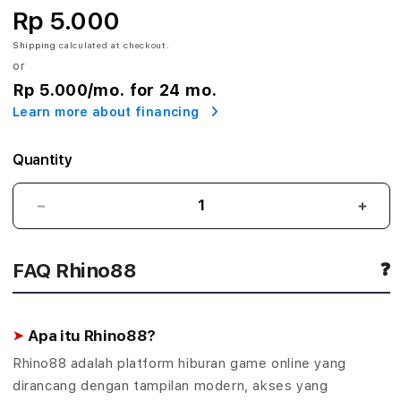
Rp 5.000
P
Shipping
calculated at checkout.
l
or
Rp 5.000
/mo. for 24 mo.
a
Learn more about financing
t
Quantity
f
o
Rhino88
Rhin
r
-
-
Platform
Plat
m
FAQ Rhino88
UMKM
UMK
Slot
Slot
U
Online
Onlin
Gampang
Gam
Apa itu Rhino88?
M
Menang
Mena
Terbaik
Terba
Rhino88 adalah platform hiburan game online yang
K
2026
2026
dirancang dengan tampilan modern, akses yang