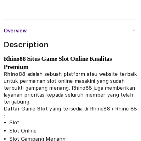
g
T
e
Overview
r
Description
b
Rhino88 Situs Game Slot Online Kualitas
a
Premium
Rhino88
adalah sebuah platform atau website terbaik
i
untuk permainan slot online masakini yang sudah
k
terbukti gampang menang. Rhino88 juga memberikan
layanan prioritas kepada seluruh member yang telah
2
tergabung.
Daftar Game
Slot
yang tersedia di Rhino88 / Rhino 88
0
:
Slot
2
Slot Online
6
Slot Gampang Menang