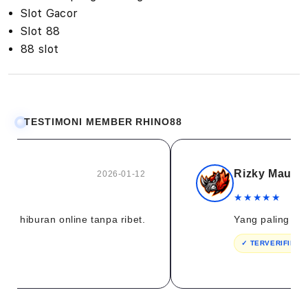
Slot Gacor
Slot 88
88 slot
TESTIMONI MEMBER RHINO88
Rizky Maulana
2026-01-12
★
★
★
★
★
 hiburan online tanpa ribet.
Yang paling saya
✓ TERVERIFIKASI