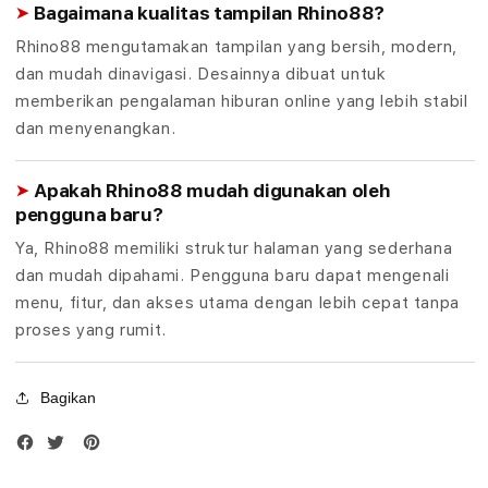
Bagaimana kualitas tampilan Rhino88?
a
Rhino88 mengutamakan tampilan yang bersih, modern,
m
dan mudah dinavigasi. Desainnya dibuat untuk
memberikan pengalaman hiburan online yang lebih stabil
p
dan menyenangkan.
a
Apakah Rhino88 mudah digunakan oleh
n
pengguna baru?
g
Ya, Rhino88 memiliki struktur halaman yang sederhana
dan mudah dipahami. Pengguna baru dapat mengenali
M
menu, fitur, dan akses utama dengan lebih cepat tanpa
e
proses yang rumit.
n
Bagikan
a
n