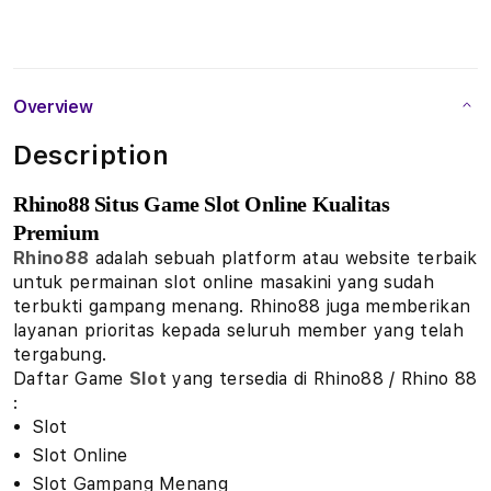
g
T
e
Overview
r
Description
b
Rhino88 Situs Game Slot Online Kualitas
a
Premium
Rhino88
adalah sebuah platform atau website terbaik
i
untuk permainan slot online masakini yang sudah
k
terbukti gampang menang. Rhino88 juga memberikan
layanan prioritas kepada seluruh member yang telah
2
tergabung.
Daftar Game
Slot
yang tersedia di Rhino88 / Rhino 88
0
:
Slot
2
Slot Online
6
Slot Gampang Menang