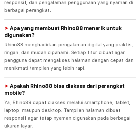
M
responsif, dan pengalaman penggunaan yang nyaman di
berbagai perangkat.
S
l
Apa yang membuat Rhino88 menarik untuk
digunakan?
o
Rhino88 menghadirkan pengalaman digital yang praktis,
t
ringan, dan mudah dipahami. Setiap fitur dibuat agar
pengguna dapat mengakses halaman dengan cepat dan
O
menikmati tampilan yang lebih rapi.
n
Apakah Rhino88 bisa diakses dari perangkat
l
mobile?
i
Ya, Rhino88 dapat diakses melalui smartphone, tablet,
laptop, maupun desktop. Tampilan halaman dibuat
n
responsif agar tetap nyaman digunakan pada berbagai
e
ukuran layar.
G