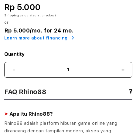
Rp 5.000
P
Shipping
calculated at checkout.
l
or
Rp 5.000
/mo. for 24 mo.
a
Learn more about financing
t
Quantity
f
o
Rhino88
Rhin
r
-
-
Platform
Plat
m
FAQ Rhino88
UMKM
UMK
Slot
Slot
U
Online
Onlin
Gampang
Gam
Apa itu Rhino88?
M
Menang
Mena
Terbaik
Terba
Rhino88 adalah platform hiburan game online yang
K
2026
2026
dirancang dengan tampilan modern, akses yang