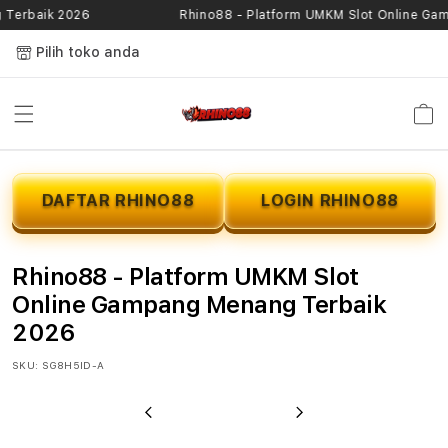
Skip to
 Terbaik 2026
Rhino88 - Platform UMKM Slot Online Ga
content
Pilih toko anda
Keranja
R
h
DAFTAR RHINO88
LOGIN RHINO88
i
Rhino88 - Platform UMKM Slot
n
Online Gampang Menang Terbaik
o
2026
8
SKU:
SG8H5ID-A
8
Previous
Next
-