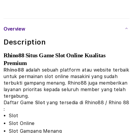
g
T
e
Overview
r
Description
b
Rhino88 Situs Game Slot Online Kualitas
a
Premium
Rhino88
adalah sebuah platform atau website terbaik
i
untuk permainan slot online masakini yang sudah
k
terbukti gampang menang. Rhino88 juga memberikan
layanan prioritas kepada seluruh member yang telah
2
tergabung.
Daftar Game
Slot
yang tersedia di Rhino88 / Rhino 88
0
:
Slot
2
Slot Online
6
Slot Gampang Menang