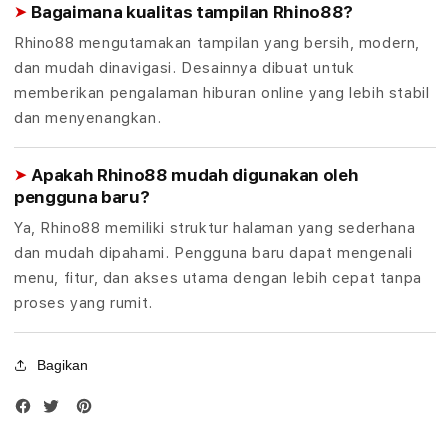
Bagaimana kualitas tampilan Rhino88?
a
Rhino88 mengutamakan tampilan yang bersih, modern,
m
dan mudah dinavigasi. Desainnya dibuat untuk
memberikan pengalaman hiburan online yang lebih stabil
p
dan menyenangkan.
a
Apakah Rhino88 mudah digunakan oleh
n
pengguna baru?
g
Ya, Rhino88 memiliki struktur halaman yang sederhana
dan mudah dipahami. Pengguna baru dapat mengenali
M
menu, fitur, dan akses utama dengan lebih cepat tanpa
e
proses yang rumit.
n
Bagikan
a
n