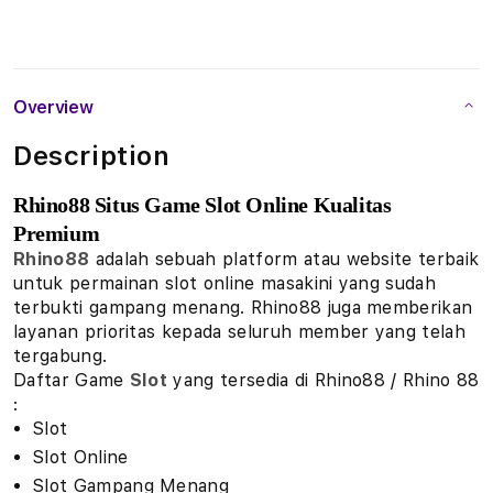
g
T
e
Overview
r
Description
b
Rhino88 Situs Game Slot Online Kualitas
a
Premium
Rhino88
adalah sebuah platform atau website terbaik
i
untuk permainan slot online masakini yang sudah
k
terbukti gampang menang. Rhino88 juga memberikan
layanan prioritas kepada seluruh member yang telah
2
tergabung.
Daftar Game
Slot
yang tersedia di Rhino88 / Rhino 88
0
:
Slot
2
Slot Online
6
Slot Gampang Menang