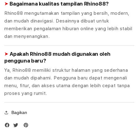
Bagaimana kualitas tampilan Rhino88?
a
Rhino88 mengutamakan tampilan yang bersih, modern,
m
dan mudah dinavigasi. Desainnya dibuat untuk
memberikan pengalaman hiburan online yang lebih stabil
p
dan menyenangkan.
a
Apakah Rhino88 mudah digunakan oleh
n
pengguna baru?
g
Ya, Rhino88 memiliki struktur halaman yang sederhana
dan mudah dipahami. Pengguna baru dapat mengenali
M
menu, fitur, dan akses utama dengan lebih cepat tanpa
e
proses yang rumit.
n
Bagikan
a
n