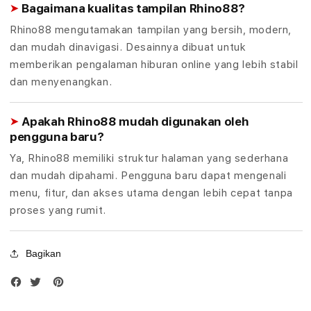
Bagaimana kualitas tampilan Rhino88?
a
Rhino88 mengutamakan tampilan yang bersih, modern,
m
dan mudah dinavigasi. Desainnya dibuat untuk
memberikan pengalaman hiburan online yang lebih stabil
p
dan menyenangkan.
a
Apakah Rhino88 mudah digunakan oleh
n
pengguna baru?
g
Ya, Rhino88 memiliki struktur halaman yang sederhana
dan mudah dipahami. Pengguna baru dapat mengenali
M
menu, fitur, dan akses utama dengan lebih cepat tanpa
e
proses yang rumit.
n
Bagikan
a
n