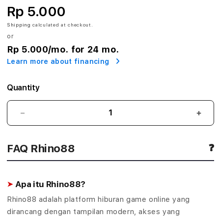
Rp 5.000
P
Shipping
calculated at checkout.
l
or
Rp 5.000
/mo. for 24 mo.
a
Learn more about financing
t
Quantity
f
o
Rhino88
Rhin
r
-
-
Platform
Plat
m
FAQ Rhino88
UMKM
UMK
Slot
Slot
U
Online
Onlin
Gampang
Gam
Apa itu Rhino88?
M
Menang
Mena
Terbaik
Terba
Rhino88 adalah platform hiburan game online yang
K
2026
2026
dirancang dengan tampilan modern, akses yang