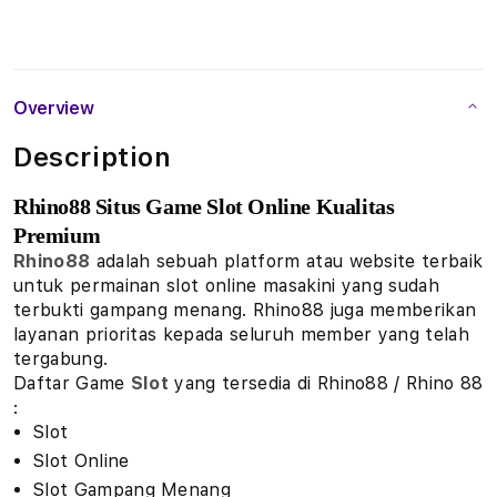
g
T
e
Overview
r
Description
b
Rhino88 Situs Game Slot Online Kualitas
a
Premium
Rhino88
adalah sebuah platform atau website terbaik
i
untuk permainan slot online masakini yang sudah
k
terbukti gampang menang. Rhino88 juga memberikan
layanan prioritas kepada seluruh member yang telah
2
tergabung.
Daftar Game
Slot
yang tersedia di Rhino88 / Rhino 88
0
:
Slot
2
Slot Online
6
Slot Gampang Menang