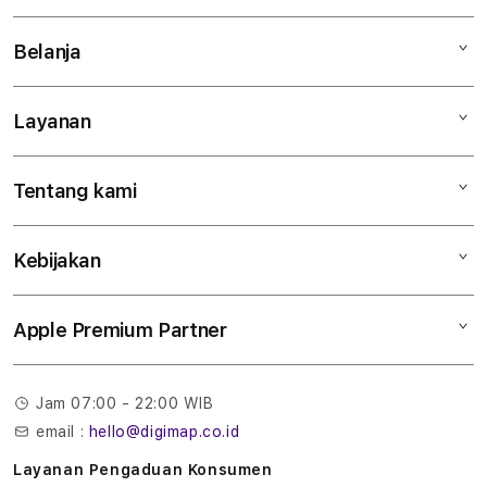
Belanja
Layanan
Mac
iPad
Tentang kami
Digimap Open Studio
iPhone
Metode pembayaran
Watch
Kebijakan
Hubungi kami
Tukar tambah
Musik
Lokasi gerai
Kebijakan garansi
Aksesoris
Apple Premium Partner
Syarat & Ketentuan
Tentang Digimap
Lokasi servis center
Pengiriman
Tentang MAP
Pembatalan transaksi
Jam 07:00 - 22:00 WIB
Privasi
email :
hello@digimap.co.id
Edukasi & Perusahaan
Layanan Pengaduan Konsumen