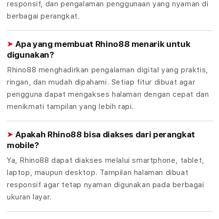
M
responsif, dan pengalaman penggunaan yang nyaman di
berbagai perangkat.
S
l
Apa yang membuat Rhino88 menarik untuk
digunakan?
o
Rhino88 menghadirkan pengalaman digital yang praktis,
t
ringan, dan mudah dipahami. Setiap fitur dibuat agar
pengguna dapat mengakses halaman dengan cepat dan
O
menikmati tampilan yang lebih rapi.
n
Apakah Rhino88 bisa diakses dari perangkat
l
mobile?
i
Ya, Rhino88 dapat diakses melalui smartphone, tablet,
laptop, maupun desktop. Tampilan halaman dibuat
n
responsif agar tetap nyaman digunakan pada berbagai
e
ukuran layar.
G