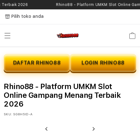
Skip to
 Terbaik 2026
Rhino88 - Platform UMKM Slot Online Ga
content
Pilih toko anda
Keranja
R
h
DAFTAR RHINO88
LOGIN RHINO88
i
Rhino88 - Platform UMKM Slot
n
Online Gampang Menang Terbaik
o
2026
8
SKU:
SG8H5ID-A
8
Previous
Next
-