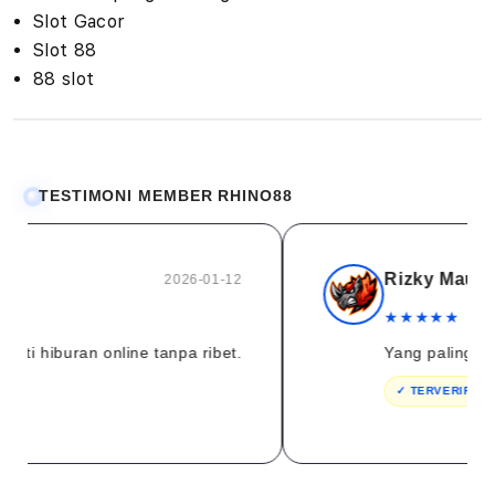
Slot Gacor
Slot 88
88 slot
TESTIMONI MEMBER RHINO88
Rizky Maulan
2026-01-12
★
★
★
★
★
i hiburan online tanpa ribet.
Yang paling say
✓ TERVERIFIKASI