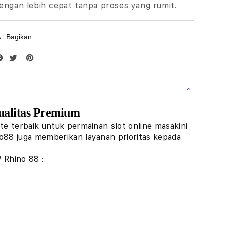
engan lebih cepat tanpa proses yang rumit.
Bagikan
ualitas Premium
e terbaik untuk permainan slot online masakini
88 juga memberikan layanan prioritas kepada
/ Rhino 88 :