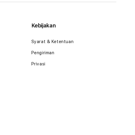
Kebijakan
Syarat & Ketentuan
Pengiriman
Privasi