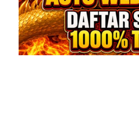
r
m
U
M
Buka
media
1
K
di
modal
M
S
l