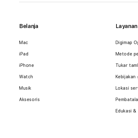
i
k
Belanja
Layanan
2
Mac
Digimap O
0
iPad
Metode p
2
iPhone
Tukar tam
Watch
Kebijakan 
6
Musik
Lokasi ser
Aksesoris
Pembatala
Edukasi &