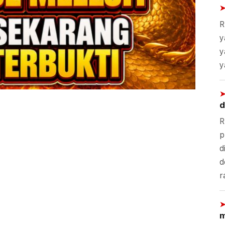
R
y
y
y
d
R
p
d
d
r
m