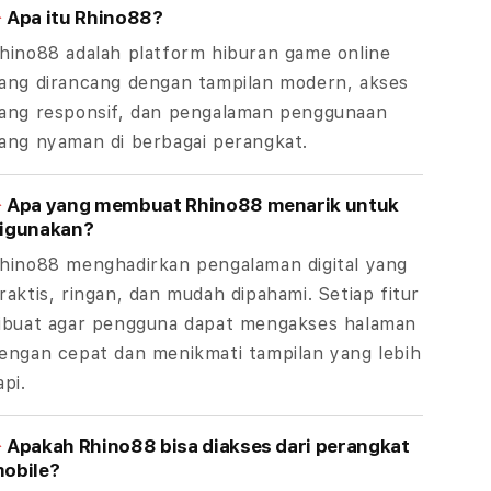
Gampang
Gampang
Apa itu Rhino88?
Menang
Menang
hino88 adalah platform hiburan game online
Terbaik
Terbaik
2026
2026
ang dirancang dengan tampilan modern, akses
ang responsif, dan pengalaman penggunaan
ang nyaman di berbagai perangkat.
Apa yang membuat Rhino88 menarik untuk
igunakan?
hino88 menghadirkan pengalaman digital yang
raktis, ringan, dan mudah dipahami. Setiap fitur
ibuat agar pengguna dapat mengakses halaman
engan cepat dan menikmati tampilan yang lebih
api.
Apakah Rhino88 bisa diakses dari perangkat
obile?