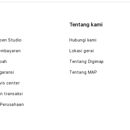
Tentang kami
pen Studio
Hubungi kami
embayaran
Lokasi gerai
bah
Tentang Digimap
garansi
Tentang MAP
vis center
n transaksi
 Perusahaan