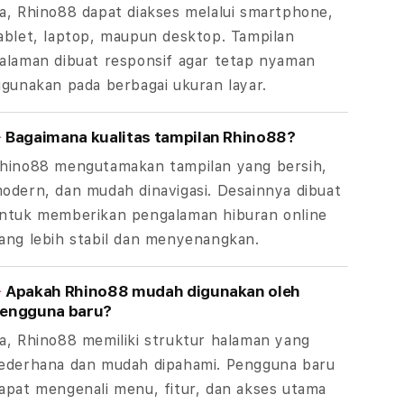
a, Rhino88 dapat diakses melalui smartphone,
ablet, laptop, maupun desktop. Tampilan
alaman dibuat responsif agar tetap nyaman
igunakan pada berbagai ukuran layar.
Bagaimana kualitas tampilan Rhino88?
hino88 mengutamakan tampilan yang bersih,
odern, dan mudah dinavigasi. Desainnya dibuat
ntuk memberikan pengalaman hiburan online
ang lebih stabil dan menyenangkan.
Apakah Rhino88 mudah digunakan oleh
engguna baru?
a, Rhino88 memiliki struktur halaman yang
ederhana dan mudah dipahami. Pengguna baru
apat mengenali menu, fitur, dan akses utama