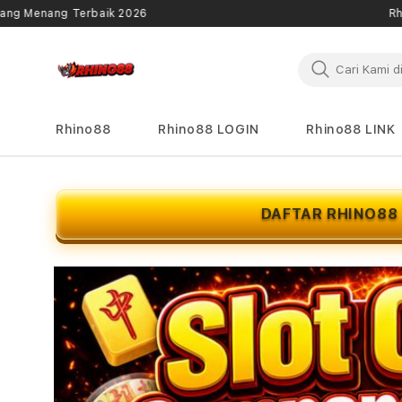
Skip to
Rhino88 - Platform UMKM Slot Online Gampa
content
Rhino88
Rhino88 LOGIN
Rhino88 LINK
R
h
DAFTAR RHINO88
i
Langsung
ke
informasi
n
produk
o