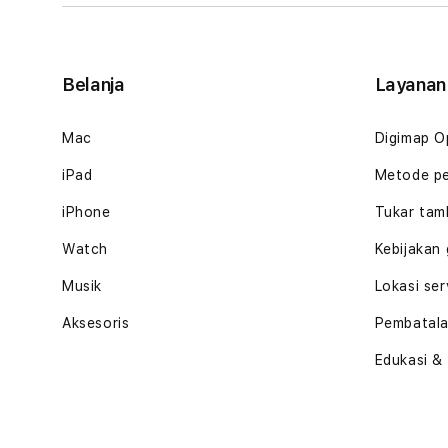
i
k
Belanja
Layanan
2
Mac
Digimap O
0
iPad
Metode p
2
iPhone
Tukar tam
Watch
Kebijakan 
6
Musik
Lokasi ser
Aksesoris
Pembatala
Edukasi &