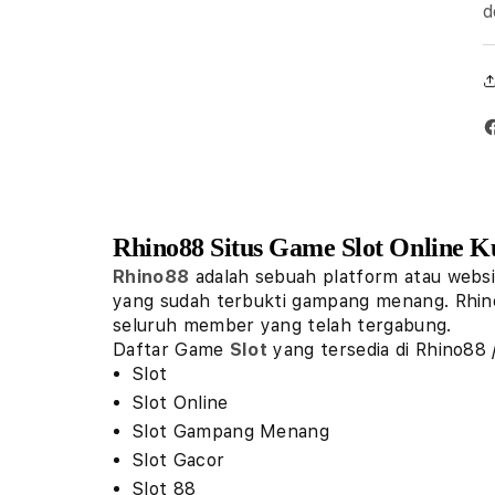
d
Rhino88 Situs Game Slot Online K
Rhino88
adalah sebuah platform atau websit
yang sudah terbukti gampang menang. Rhino
seluruh member yang telah tergabung.
Daftar Game
Slot
yang tersedia di Rhino88 
Slot
Slot Online
Slot Gampang Menang
Slot Gacor
Slot 88