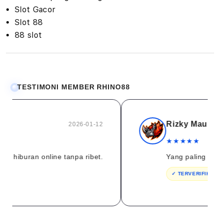
Slot Gacor
Slot 88
88 slot
TESTIMONI MEMBER RHINO88
Rizky Maulana
2026-01-12
★
★
★
★
★
 hiburan online tanpa ribet.
Yang paling saya 
✓ TERVERIFIKASI