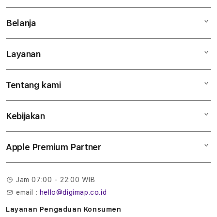
Belanja
Layanan
Mac
iPad
Tentang kami
Digimap Open Studio
iPhone
Metode pembayaran
Watch
Kebijakan
Hubungi kami
Tukar tambah
Musik
Lokasi gerai
Kebijakan garansi
Aksesoris
Apple Premium Partner
Syarat & Ketentuan
Tentang Digimap
Lokasi servis center
Pengiriman
Tentang MAP
Pembatalan transaksi
Jam 07:00 - 22:00 WIB
Privasi
email :
hello@digimap.co.id
Edukasi & Perusahaan
Layanan Pengaduan Konsumen