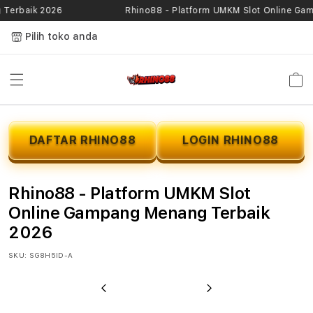
Skip to
 Terbaik 2026
Rhino88 - Platform UMKM Slot Online Ga
content
Pilih toko anda
Keranja
R
h
DAFTAR RHINO88
LOGIN RHINO88
i
Rhino88 - Platform UMKM Slot
n
Online Gampang Menang Terbaik
o
2026
8
SKU:
SG8H5ID-A
8
Previous
Next
-