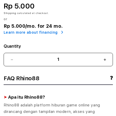
Rp 5.000
P
Shipping
calculated at checkout.
l
or
Rp 5.000
/mo. for 24 mo.
a
Learn more about financing
t
Quantity
f
o
Rhino88
Rhin
r
-
-
Platform
Plat
m
FAQ Rhino88
UMKM
UMK
Slot
Slot
U
Online
Onlin
Gampang
Gam
Apa itu Rhino88?
M
Menang
Mena
Terbaik
Terba
Rhino88 adalah platform hiburan game online yang
K
2026
2026
dirancang dengan tampilan modern, akses yang