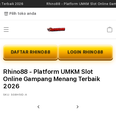
Skip to
 Terbaik 2026
Rhino88 - Platform UMKM Slot Online Ga
content
Pilih toko anda
Keranja
R
h
DAFTAR RHINO88
LOGIN RHINO88
i
Rhino88 - Platform UMKM Slot
n
Online Gampang Menang Terbaik
o
2026
8
SKU:
SG8H5ID-A
8
Previous
Next
-