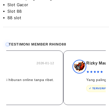
Slot Gacor
Slot 88
88 slot
TESTIMONI MEMBER RHINO88
Rizky Maulan
2026-01-12
★
★
★
★
★
 hiburan online tanpa ribet.
Yang paling saya
✓ TERVERIFIKASI