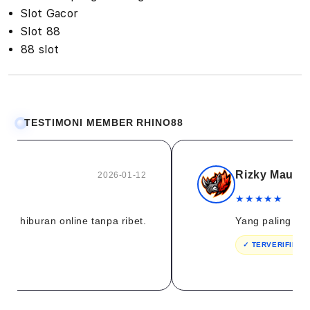
Slot Gacor
Slot 88
88 slot
TESTIMONI MEMBER RHINO88
Rizky Maulana
2026-01-12
★
★
★
★
★
 hiburan online tanpa ribet.
Yang paling saya
✓ TERVERIFIKASI