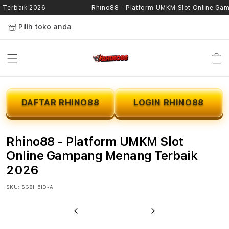
Skip to
Terbaik 2026
Rhino88 - Platform UMKM Slot Online Ga
content
Pilih toko anda
Keranja
R
h
DAFTAR RHINO88
LOGIN RHINO88
i
Rhino88 - Platform UMKM Slot
n
Online Gampang Menang Terbaik
o
2026
8
SKU:
SG8H5ID-A
8
Previous
Next
-