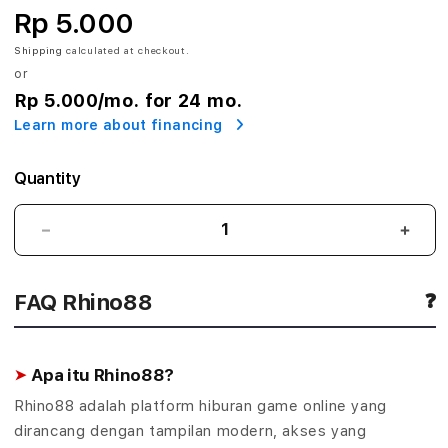
Rp 5.000
P
Shipping
calculated at checkout.
l
or
Rp 5.000
/mo. for 24 mo.
a
Learn more about financing
t
Quantity
f
o
Rhino88
Rhin
r
-
-
Platform
Plat
m
FAQ Rhino88
UMKM
UMK
Slot
Slot
U
Online
Onlin
Gampang
Gam
Apa itu Rhino88?
M
Menang
Mena
Terbaik
Terba
Rhino88 adalah platform hiburan game online yang
K
2026
2026
dirancang dengan tampilan modern, akses yang