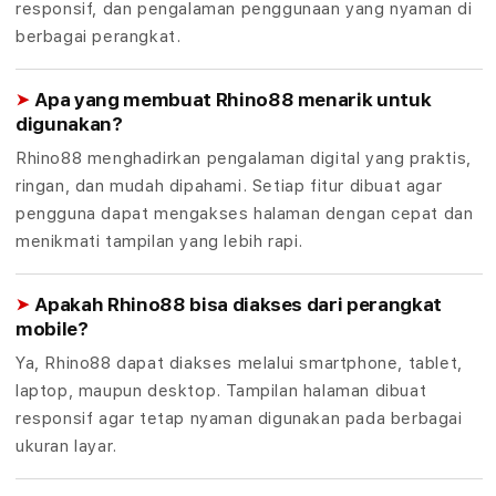
M
responsif, dan pengalaman penggunaan yang nyaman di
berbagai perangkat.
S
l
Apa yang membuat Rhino88 menarik untuk
digunakan?
o
Rhino88 menghadirkan pengalaman digital yang praktis,
t
ringan, dan mudah dipahami. Setiap fitur dibuat agar
pengguna dapat mengakses halaman dengan cepat dan
O
menikmati tampilan yang lebih rapi.
n
Apakah Rhino88 bisa diakses dari perangkat
l
mobile?
i
Ya, Rhino88 dapat diakses melalui smartphone, tablet,
laptop, maupun desktop. Tampilan halaman dibuat
n
responsif agar tetap nyaman digunakan pada berbagai
e
ukuran layar.
G