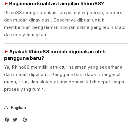
Bagaimana kualitas tampilan Rhino88?
a
Rhino88 mengutamakan tampilan yang bersih, modern,
m
dan mudah dinavigasi. Desainnya dibuat untuk
memberikan pengalaman hiburan online yang lebih stabil
p
dan menyenangkan.
a
Apakah Rhino88 mudah digunakan oleh
n
pengguna baru?
g
Ya, Rhino88 memiliki struktur halaman yang sederhana
dan mudah dipahami. Pengguna baru dapat mengenali
M
menu, fitur, dan akses utama dengan lebih cepat tanpa
e
proses yang rumit.
n
Bagikan
a
n