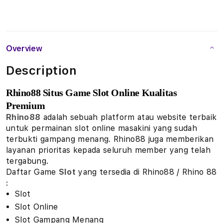
g
T
e
Overview
r
Description
b
Rhino88 Situs Game Slot Online Kualitas
a
Premium
Rhino88
adalah sebuah platform atau website terbaik
i
untuk permainan slot online masakini yang sudah
k
terbukti gampang menang. Rhino88 juga memberikan
layanan prioritas kepada seluruh member yang telah
2
tergabung.
Daftar Game
Slot
yang tersedia di Rhino88 / Rhino 88
0
:
Slot
2
Slot Online
6
Slot Gampang Menang