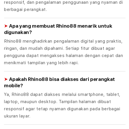
M
responsif, dan pengalaman penggunaan yang nyaman di
berbagai perangkat.
S
l
Apa yang membuat Rhino88 menarik untuk
digunakan?
o
Rhino88 menghadirkan pengalaman digital yang praktis,
t
ringan, dan mudah dipahami. Setiap fitur dibuat agar
pengguna dapat mengakses halaman dengan cepat dan
O
menikmati tampilan yang lebih rapi.
n
Apakah Rhino88 bisa diakses dari perangkat
l
mobile?
i
Ya, Rhino88 dapat diakses melalui smartphone, tablet,
laptop, maupun desktop. Tampilan halaman dibuat
n
responsif agar tetap nyaman digunakan pada berbagai
e
ukuran layar.
G