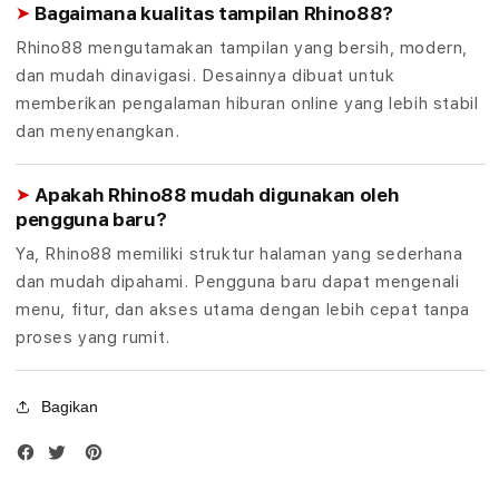
Bagaimana kualitas tampilan Rhino88?
a
Rhino88 mengutamakan tampilan yang bersih, modern,
m
dan mudah dinavigasi. Desainnya dibuat untuk
memberikan pengalaman hiburan online yang lebih stabil
p
dan menyenangkan.
a
Apakah Rhino88 mudah digunakan oleh
n
pengguna baru?
g
Ya, Rhino88 memiliki struktur halaman yang sederhana
dan mudah dipahami. Pengguna baru dapat mengenali
M
menu, fitur, dan akses utama dengan lebih cepat tanpa
e
proses yang rumit.
n
Bagikan
a
n