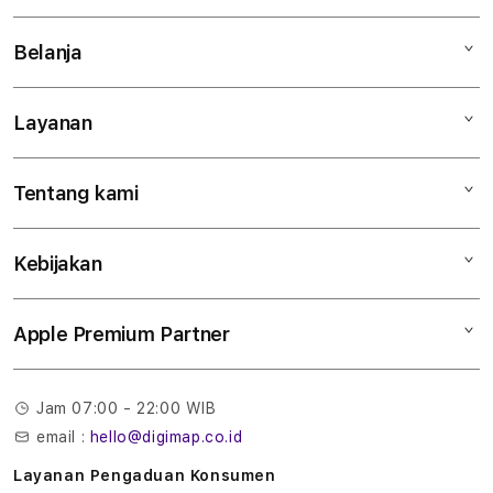
Belanja
Layanan
Mac
iPad
Tentang kami
Digimap Open Studio
iPhone
Metode pembayaran
Watch
Kebijakan
Hubungi kami
Tukar tambah
Musik
Lokasi gerai
Kebijakan garansi
Aksesoris
Apple Premium Partner
Syarat & Ketentuan
Tentang Digimap
Lokasi servis center
Pengiriman
Tentang MAP
Pembatalan transaksi
Jam 07:00 - 22:00 WIB
Privasi
email :
hello@digimap.co.id
Edukasi & Perusahaan
Layanan Pengaduan Konsumen