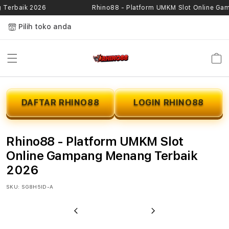
Skip to
 Terbaik 2026
Rhino88 - Platform UMKM Slot Online Ga
content
Pilih toko anda
Keranja
R
h
DAFTAR RHINO88
LOGIN RHINO88
i
Rhino88 - Platform UMKM Slot
n
Online Gampang Menang Terbaik
o
2026
8
SKU:
SG8H5ID-A
8
Previous
Next
-