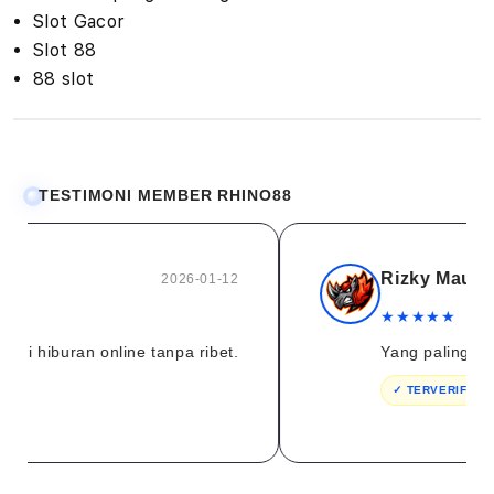
Slot Gacor
Slot 88
88 slot
TESTIMONI MEMBER RHINO88
Rizky Maulan
2026-01-12
★
★
★
★
★
i hiburan online tanpa ribet.
Yang paling saya
✓ TERVERIFIKASI